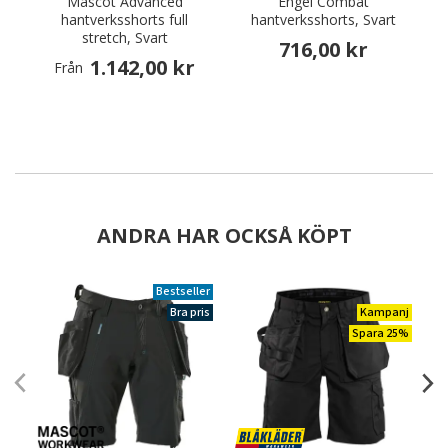
Mascot Advanced
Engel Combat
H
hantverksshorts full
hantverksshorts, Svart
stretch, Svart
716,00 kr
1.142,00 kr
Från
ANDRA HAR OCKSÅ KÖPT
Bestseller
Bra pris
Kampanj
Spara 25%