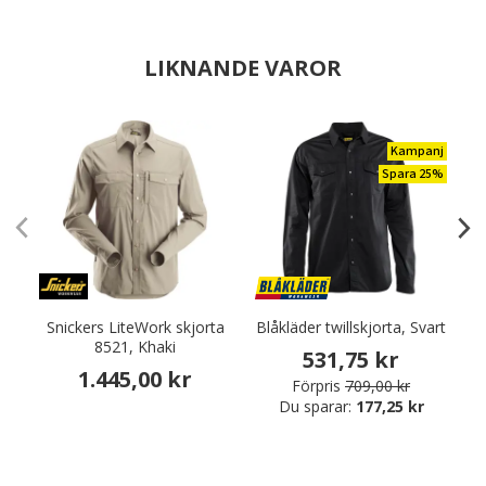
LIKNANDE VAROR
Kampanj
Spara 25%
Snickers LiteWork skjorta
Blåkläder twillskjorta, Svart
C
8521, Khaki
531,75 kr
1.445,00 kr
Förpris
709,00 kr
Du sparar:
177,25 kr