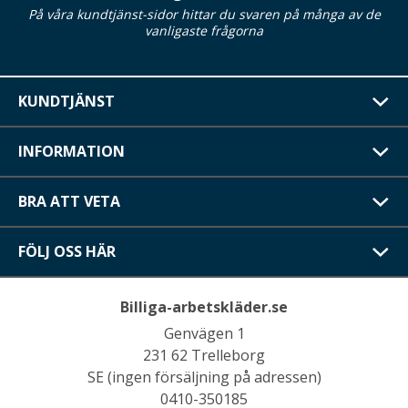
På våra kundtjänst-sidor hittar du svaren på många av de
vanligaste frågorna
KUNDTJÄNST
INFORMATION
BRA ATT VETA
FÖLJ OSS HÄR
Billiga-arbetskläder.se
Genvägen 1
231 62 Trelleborg
SE (ingen försäljning på adressen)
0410-350185