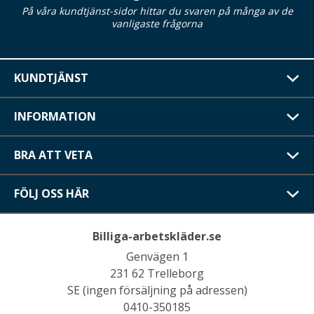
På våra kundtjänst-sidor hittar du svaren på många av de
vanligaste frågorna
KUNDTJÄNST
INFORMATION
BRA ATT VETA
FÖLJ OSS HÄR
Billiga-arbetskläder.se
Genvägen 1
231 62 Trelleborg
SE (ingen försäljning på adressen)
0410-350185