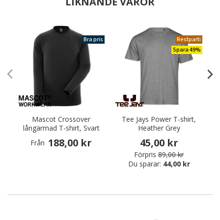
LIKNANDE VAROR
Bra pris
Restparti
Spara 49%
Mascot Crossover
Tee Jays Power T-shirt,
Y
långärmad T-shirt, Svart
Heather Grey
188,00 kr
45,00 kr
Från
Förpris
89,00 kr
Du sparar:
44,00 kr