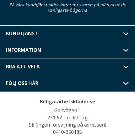
På våra kundtjänst-sidor hittar du svaren på många av de
vanligaste frågorna
KUNDTJÄNST
INFORMATION
BRA ATT VETA
FÖLJ OSS HÄR
Billiga-arbetskläder.se
Genvägen 1
231 62 Trelleborg
SE (ingen försäljning på adressen)
0410-350185