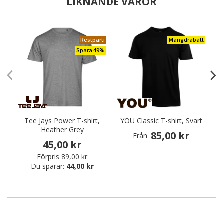
LIKNANDE VAROR
Restparti
Mängdrabatt
Spara 49%
Tee Jays Power T-shirt,
YOU Classic T-shirt, Svart
Sn
Heather Grey
85,00 kr
Från
45,00 kr
Förpris
89,00 kr
Du sparar:
44,00 kr