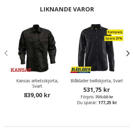
LIKNANDE VAROR
Kampanj
Spara 25%
Kansas arbetsskjorta,
Blåkläder twillskjorta, Svart
Svart
531,75 kr
839,00 kr
Förpris
709,00 kr
Du sparar:
177,25 kr