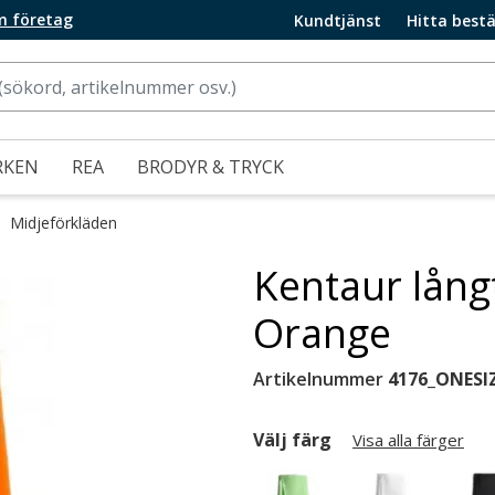
m företag
Kundtjänst
Hitta bestä
RKEN
REA
BRODYR & TRYCK
Midjeförkläden
Kentaur lång
Orange
Artikelnummer
4176_ONESI
Välj färg
Visa alla färger