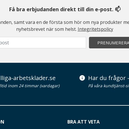
Få bra erbjudanden direkt till din e-post. 📫
judanden, samt vara en de första som hör om nya produkter me
nyhetsbrevet när som helst.
Integritetspolicy
PRENUMERER
lliga-arbetsklader.se
Har du frågor -
alltid inom 24 timmar (vardagar)
På våra kundtjänst-s
ON
BRA ATT VETA