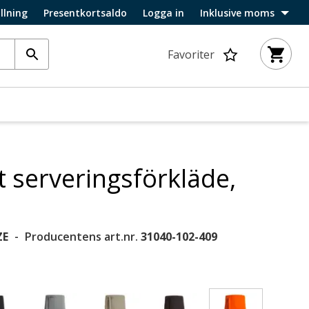
llning
Presentkortsaldo
Logga in
Inklusive moms
Favoriter
t serveringsförkläde,
ZE
Producentens art.nr.
31040-102-409