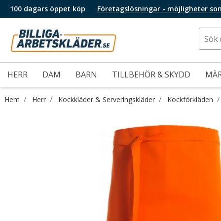
100 dagars öppet köp
Företagslösningar - möjligheter so
HERR
DAM
BARN
TILLBEHÖR & SKYDD
MÄ
Hem
Herr
Kockkläder & Serveringskläder
Kockförkläden