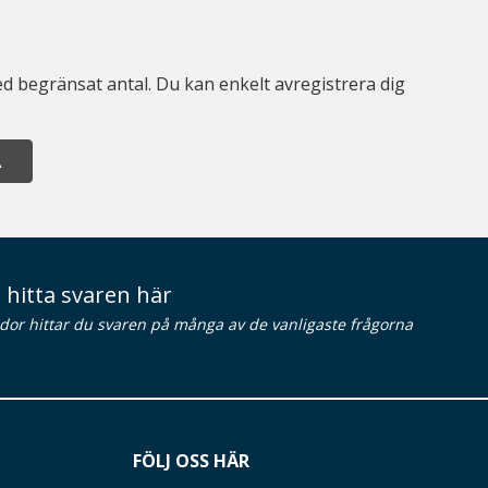
d begränsat antal. Du kan enkelt avregistrera dig
A
 hitta svaren här
idor hittar du svaren på många av de vanligaste frågorna
FÖLJ OSS HÄR