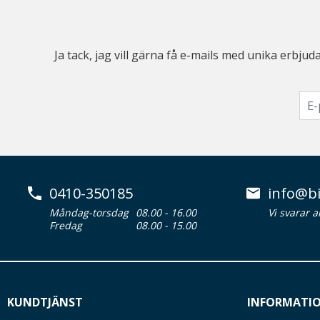
Ja tack, jag vill gärna få e-mails med unika erb
0410-350185
info@bi
Måndag-torsdag
08.00 - 16.00
Vi svarar 
Fredag
08.00 - 15.00
KUNDTJÄNST
INFORMATI