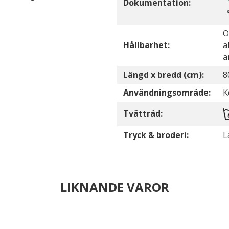
Dokumentation:
O
Hållbarhet:
a
ä
Längd x bredd (cm):
8
Användningsområde:
K
Tvättråd:
Tryck & broderi:
L
LIKNANDE VAROR