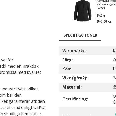
Kentaur mod
serveringss
Svart
Från
945,00 kr
SPECIFIKATIONER
Varumärke:
K
 val för
Färg:
O
sedd med en praktisk
Kön:
U
promissa med kvalitet
Vikt (g/m2):
2
Material:
6
industritvätt, vilket
tom bär den
O
Certifiering:
ket garanterar att den
G
 certifierad enligt OEKO-
n skadliga kemikalier.