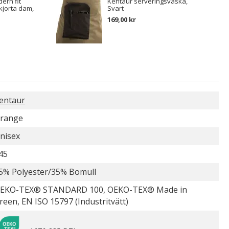
ern fit
Kentaur serveringsväska,
kjorta dam,
Svart
169,00 kr
entaur
range
nisex
45
5% Polyester/35% Bomull
EKO-TEX® STANDARD 100, OEKO-TEX® Made in
reen, EN ISO 15797 (Industritvätt)