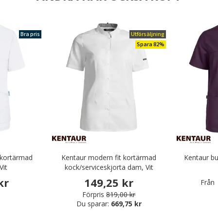
Bra pris
Utförsäljning
Spara 82%
 kortärmad
Kentaur modern fit kortärmad
Kentaur b
Vit
kock/serviceskjorta dam, Vit
kr
149,25 kr
Från
Förpris
819,00 kr
Du sparar:
669,75 kr