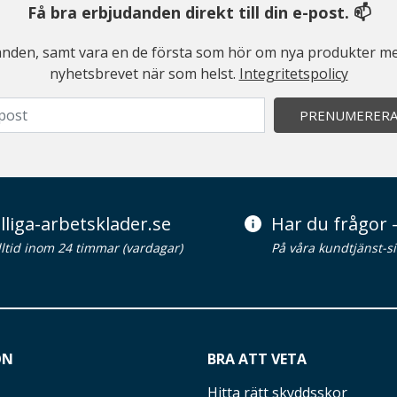
Få bra erbjudanden direkt till din e-post. 📫
judanden, samt vara en de första som hör om nya produkter me
nyhetsbrevet när som helst.
Integritetspolicy
PRENUMERER
lliga-arbetsklader.se
Har du frågor -
alltid inom 24 timmar (vardagar)
På våra kundtjänst-s
ON
BRA ATT VETA
Hitta rätt skyddsskor