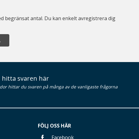
d begränsat antal. Du kan enkelt avregistrera dig
A
 hitta svaren här
idor hittar du svaren på många av de vanligaste frågorna
FÖLJ OSS HÄR
Facebook