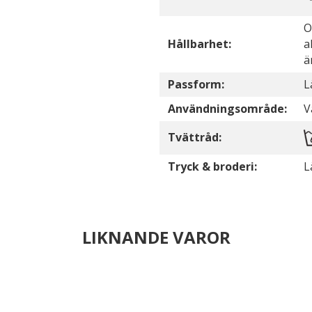
O
Hållbarhet:
a
ä
Passform:
L
Användningsområde:
V
Tvättråd:
Tryck & broderi:
L
LIKNANDE VAROR