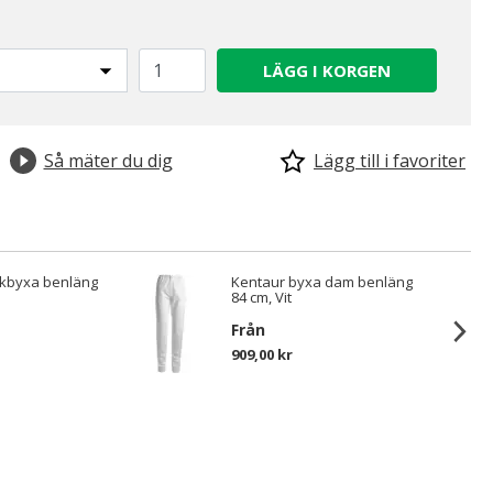
LÄGG I KORGEN
Så mäter du dig
Lägg till i favoriter
ckbyxa benläng
Kentaur byxa dam benläng
84 cm, Vit
Från
909,00 kr