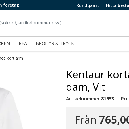
m företag
Kundtjänst
Hitta bestä
RKEN
REA
BRODYR & TRYCK
med kort ärm
Kentaur kort
dam, Vit
Artikelnummer
81653
Pro
Från
765,0