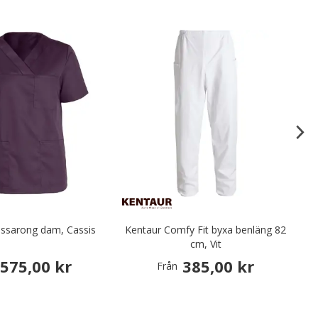
ussarong dam, Cassis
Kentaur Comfy Fit byxa benläng 82
K
cm, Vit
575,00 kr
385,00 kr
Från