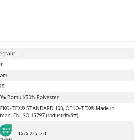
entaur
it
am
15
0% Bomull/50% Polyester
EKO-TEX® STANDARD 100, OEKO-TEX® Made in
reen, EN ISO 15797 (Industritvätt)
1676-235 DTI