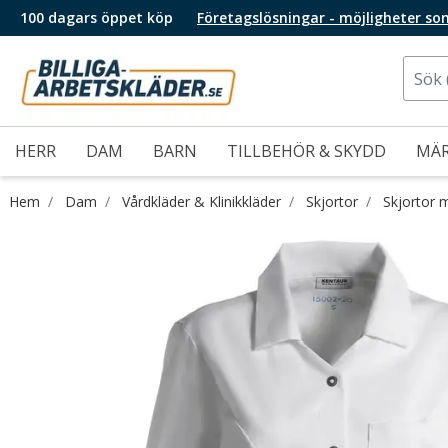
100 dagars öppet köp
Företagslösningar - möjligheter so
HERR
DAM
BARN
TILLBEHÖR & SKYDD
MÄ
Hem
Dam
Vårdkläder & Klinikkläder
Skjortor
Skjortor 