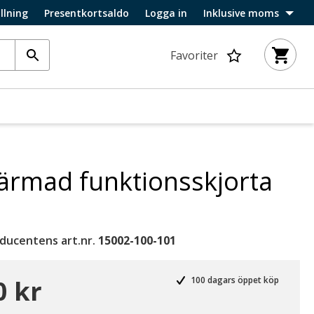
llning
Presentkortsaldo
Logga in
Inklusive moms
Favoriter
ärmad funktionsskjorta
ducentens art.nr.
15002-100-101
0 kr
100 dagars öppet köp