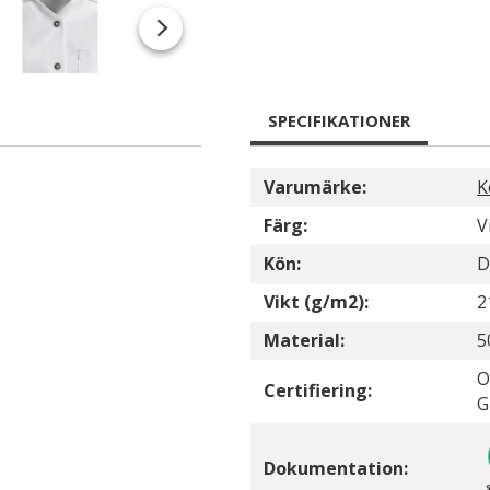
SPECIFIKATIONER
Varumärke:
K
Färg:
V
Kön:
D
Vikt (g/m2):
2
Material:
5
O
Certifiering:
G
Dokumentation: