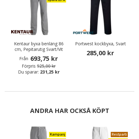
Kentaur byxa benläng 86
Portwest kockbyxa, Svart
cm, Pepitarutig Svart/Vit
285,00 kr
693,75 kr
Från
Förpris
925,00 kr
Du sparar:
231,25 kr
ANDRA HAR OCKSÅ KÖPT
Kampanj
Restparti