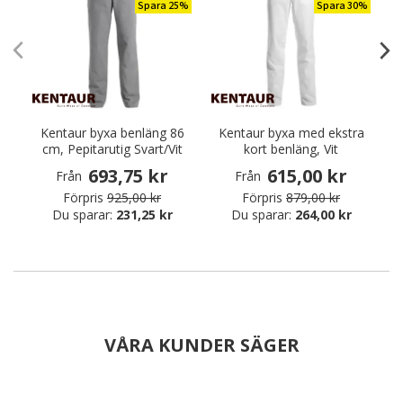
Spara 25%
Spara 30%
Kentaur byxa benläng 86
Kentaur byxa med ekstra
P
cm, Pepitarutig Svart/Vit
kort benläng, Vit
693,75 kr
615,00 kr
Från
Från
Förpris
925,00 kr
Förpris
879,00 kr
Du sparar:
231,25 kr
Du sparar:
264,00 kr
VÅRA KUNDER SÄGER