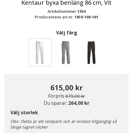
Kentaur byxa benläng 86 cm, Vit
Artikelnummer
1354
Producentens art.nr.
1810-100-101
Välj färg
Valda
615,00 kr
Pris nedsatt från
till
Förpris
879,00 kr
Du sparar:
264,00 kr
Välj storlek
Obs: Detta är ett restparti och är endast tillgänglig så
länge lagret räcker