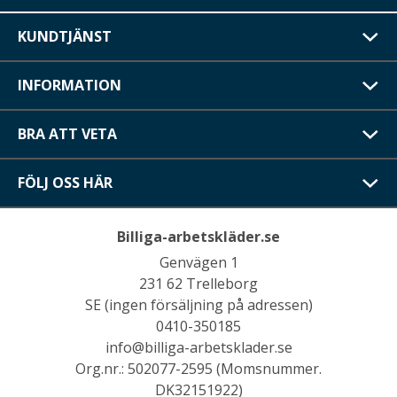
KUNDTJÄNST
INFORMATION
BRA ATT VETA
FÖLJ OSS HÄR
Billiga-arbetskläder.se
Genvägen 1
231 62 Trelleborg
SE (ingen försäljning på adressen)
0410-350185
info@billiga-arbetsklader.se
Org.nr.: 502077-2595 (Momsnummer.
DK32151922)