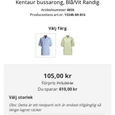
Kentaur bussarong, Blå/Vit Randig
Artikelnummer
6058
Producentens art.nr.
15348-89-816
Välj färg
Valda
105,00 kr
Pris nedsatt från
till
Förpris
715,00 kr
Du sparar:
610,00 kr
Välj storlek
Obs: Detta är ett restparti och är endast tillgänglig så
länge lagret räcker