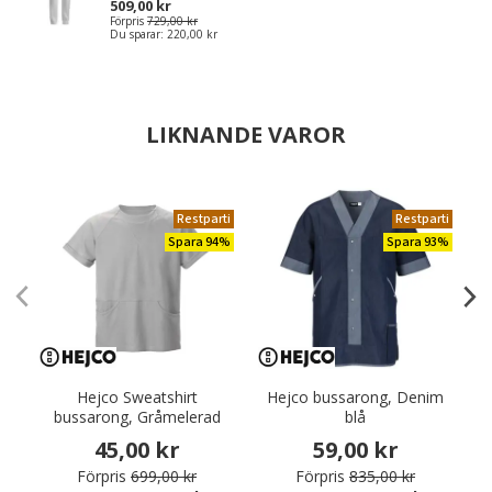
509,00 kr
Förpris
729,00 kr
Du sparar:
220,00 kr
LIKNANDE VAROR
Restparti
Restparti
Spara 94%
Spara 93%
Hejco Sweatshirt
Hejco bussarong, Denim
bussarong, Gråmelerad
blå
45,00 kr
59,00 kr
Förpris
699,00 kr
Förpris
835,00 kr