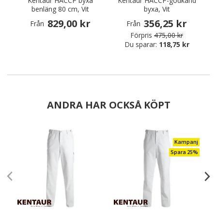
Kentaur HACCP byxa
Kentaur HACCP-godkänd
benläng 80 cm, Vit
byxa, Vit
829,00 kr
356,25 kr
Från
Från
Förpris
475,00 kr
Du sparar:
118,75 kr
ANDRA HAR OCKSÅ KÖPT
Kampanj
Spara 25%