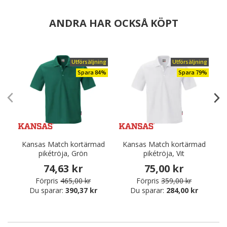
ANDRA HAR OCKSÅ KÖPT
Utförsäljning
Utförsäljning
Spara 84%
Spara 79%
Kansas Match kortärmad
Kansas Match kortärmad
K
pikétröja, Grön
pikétröja, Vit
74,63 kr
75,00 kr
Förpris
465,00 kr
Förpris
359,00 kr
Du sparar:
390,37 kr
Du sparar:
284,00 kr