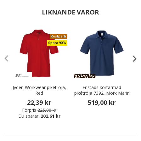
LIKNANDE VAROR
Restparti
Spara 90%
Jyden Workwear pikétröja,
Fristads kortärmad
Red
pikétröja 7392, Mörk Marin
22,39 kr
519,00 kr
Förpris
225,00 kr
Du sparar:
202,61 kr