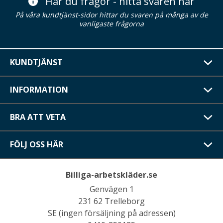
Har du frågor - hitta svaren här
På våra kundtjänst-sidor hittar du svaren på många av de
vanligaste frågorna
KUNDTJÄNST
INFORMATION
BRA ATT VETA
FÖLJ OSS HÄR
Billiga-arbetskläder.se
Genvägen 1
231 62 Trelleborg
SE (ingen försäljning på adressen)