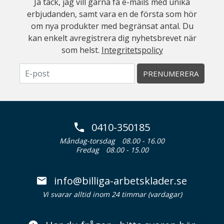
Ja tack, jag vill gärna få e-mails med unika
erbjudanden, samt vara en de första som hör
om nya produkter med begränsat antal. Du
kan enkelt avregistrera dig nyhetsbrevet när
som helst.
Integritetspolicy
PRENUMERERA
0410-350185
Måndag-torsdag
08.00 - 16.00
Fredag
08.00 - 15.00
info@billiga-arbetsklader.se
Vi svarar alltid inom 24 timmar (vardagar)