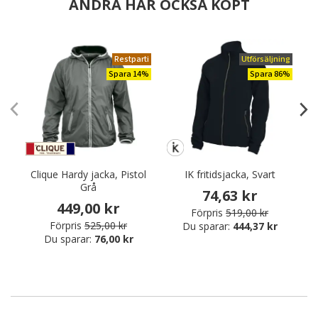
ANDRA HAR OCKSÅ KÖPT
Restparti
Utförsäljning
Spara 14%
Spara 86%
Clique Hardy jacka, Pistol
IK fritidsjacka, Svart
Grå
74,63 kr
449,00 kr
Förpris
519,00 kr
Förpris
525,00 kr
Du sparar:
444,37 kr
Du sparar:
76,00 kr