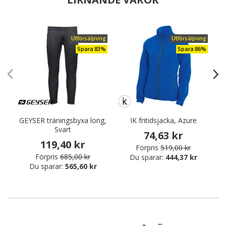
Utförsäljning
Utförsäljning
Spara 83%
Spara 86%
GEYSER träningsbyxa long,
IK fritidsjacka, Azure
Svart
74,63 kr
119,40 kr
Förpris
519,00 kr
Förpris
685,00 kr
Du sparar:
444,37 kr
Du sparar:
565,60 kr