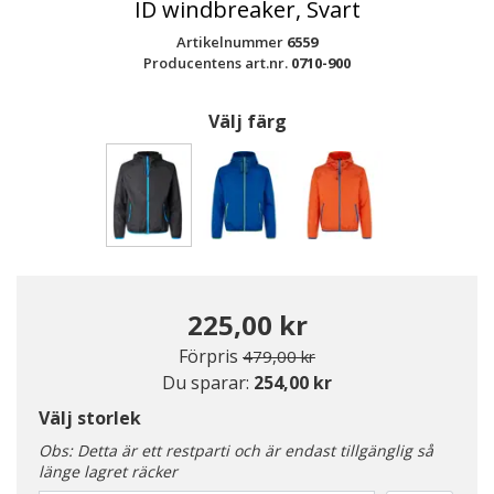
ID windbreaker, Svart
Artikelnummer
6559
Producentens art.nr.
0710-900
Välj färg
Valda
225,00 kr
Pris nedsatt från
till
Förpris
479,00 kr
Du sparar:
254,00 kr
Välj storlek
Obs: Detta är ett restparti och är endast tillgänglig så
länge lagret räcker