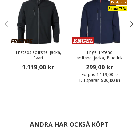
Restparti
Spara 73%
Fristads softshelljacka,
Engel Extend
I
Svart
softshelljacka, Blue Ink
1.119,00 kr
299,00 kr
Förpris
1.119,00 kr
Du sparar:
820,00 kr
ANDRA HAR OCKSÅ KÖPT