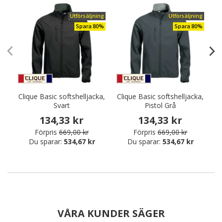
Utförsäljning
Utförsäljning
Spara 80%
Spara 80%
Clique Basic softshelljacka,
Clique Basic softshelljacka,
Svart
Pistol Grå
s
134,33 kr
134,33 kr
Förpris
669,00 kr
Förpris
669,00 kr
Du sparar:
534,67 kr
Du sparar:
534,67 kr
VÅRA KUNDER SÄGER