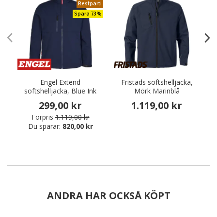
Restparti
Spara 73%
Engel Extend
Fristads softshelljacka,
I
softshelljacka, Blue Ink
Mörk Marinblå
299,00 kr
1.119,00 kr
Förpris
1.119,00 kr
Du sparar:
820,00 kr
ANDRA HAR OCKSÅ KÖPT