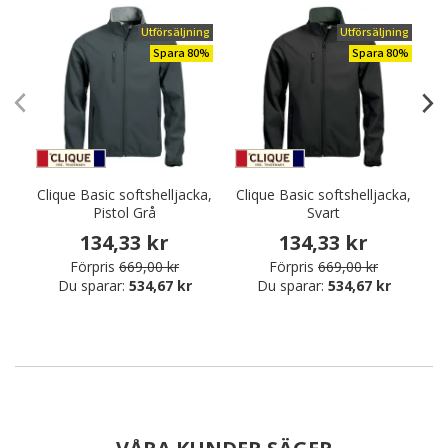
Utförsäljning
Utförsäljning
Spara 80%
Spara 80%
Clique Basic softshelljacka,
Clique Basic softshelljacka,
Pistol Grå
Svart
s
134,33 kr
134,33 kr
Förpris
669,00 kr
Förpris
669,00 kr
Du sparar:
534,67 kr
Du sparar:
534,67 kr