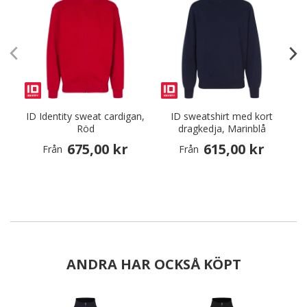
ID Identity sweat cardigan,
ID sweatshirt med kort
I
Röd
dragkedja, Marinblå
675,00 kr
615,00 kr
Från
Från
ANDRA HAR OCKSÅ KÖPT