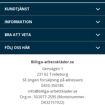
KUNDTJÄNST
INFORMATION
BRA ATT VETA
FÖLJ OSS HÄR
Billiga-arbetskläder.se
Genvägen 1
231 62 Trelleborg
SE (ingen försäljning på adressen)
0410-350185
info@billiga-arbetsklader.se
Org.nr.: 502077-2595 (Momsnummer.
DK32151922)