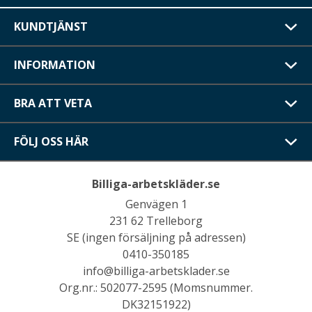
KUNDTJÄNST
INFORMATION
BRA ATT VETA
FÖLJ OSS HÄR
Billiga-arbetskläder.se
Genvägen 1
231 62 Trelleborg
SE (ingen försäljning på adressen)
0410-350185
info@billiga-arbetsklader.se
Org.nr.: 502077-2595 (Momsnummer.
DK32151922)