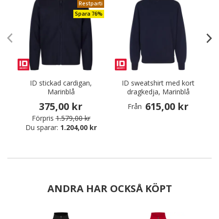
Restparti
Spara 76%
ID stickad cardigan,
ID sweatshirt med kort
I
Marinblå
dragkedja, Marinblå
375,00 kr
615,00 kr
Från
Förpris
1.579,00 kr
Du sparar:
1.204,00 kr
ANDRA HAR OCKSÅ KÖPT