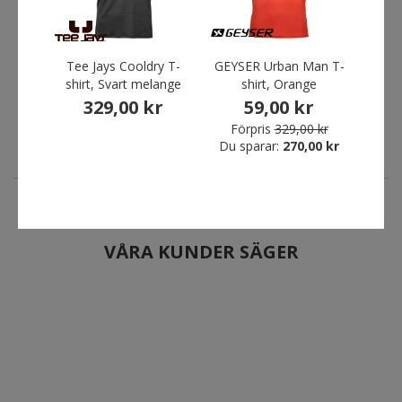
ID Identity Team Sport T-
GEYSER Urban Man T-shirt,
shirt, Röd
Orange
Tee Jays Cooldry T-
GEYSER Urban Man T-
Borc
14,93 kr
59,00 kr
shirt, Svart melange
shirt, Orange
329,00 kr
59,00 kr
Förpris
239,00 kr
Förpris
329,00 kr
Du sparar:
224,07 kr
Du sparar:
270,00 kr
Förpris
329,00 kr
Fö
Du sparar:
270,00 kr
Du 
VÅRA KUNDER SÄGER