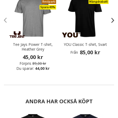
Restparti
Mängdrabatt
Spara 49%
Tee Jays Power T-shirt,
YOU Classic T-shirt, Svart
Sn
Heather Grey
85,00 kr
Från
45,00 kr
Förpris
89,00 kr
Du sparar:
44,00 kr
ANDRA HAR OCKSÅ KÖPT