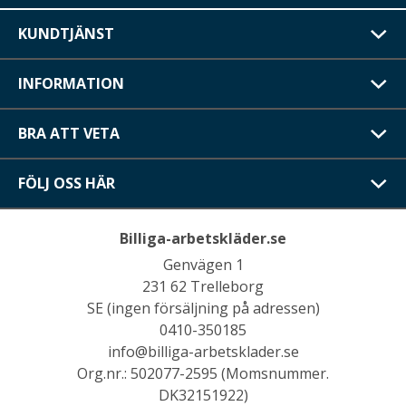
KUNDTJÄNST
INFORMATION
BRA ATT VETA
FÖLJ OSS HÄR
Billiga-arbetskläder.se
Genvägen 1
231 62 Trelleborg
SE (ingen försäljning på adressen)
0410-350185
info@billiga-arbetsklader.se
Org.nr.: 502077-2595 (Momsnummer.
DK32151922)