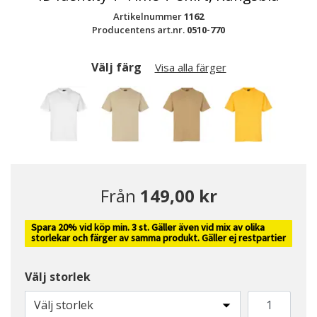
Artikelnummer
1162
Producentens art.nr.
0510-770
Välj färg
Visa alla färger
Från
149,00 kr
Spara 20% vid köp min. 3 st. Gäller även vid mix av olika
storlekar och färger av samma produkt. Gäller ej restpartier
Välj storlek
Välj storlek