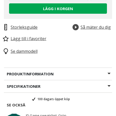
LÄGG I KORGEN
Valda
Storleksguide
Så mäter du dig
Lägg till i favoriter
Se dammodell
PRODUKTINFORMATION
SPECIFIKATIONER
100 dagars öppet köp
SE OCKSÅ
ID Game sweatshirt, Grön