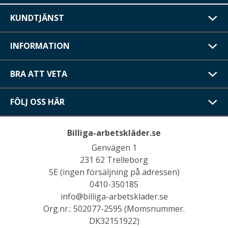
KUNDTJÄNST
INFORMATION
BRA ATT VETA
FÖLJ OSS HÄR
Billiga-arbetskläder.se
Genvägen 1
231 62 Trelleborg
SE (ingen försäljning på adressen)
0410-350185
info@billiga-arbetsklader.se
Org.nr.: 502077-2595 (Momsnummer.
DK32151922)