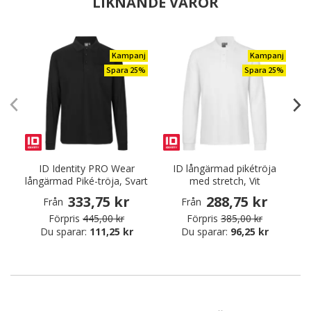
LIKNANDE VAROR
Kampanj
Kampanj
Spara 25%
Spara 25%
ID Identity PRO Wear
ID långärmad pikétröja
långärmad Piké-tröja, Svart
med stretch, Vit
333,75 kr
288,75 kr
Från
Från
Förpris
445,00 kr
Förpris
385,00 kr
Du sparar:
111,25 kr
Du sparar:
96,25 kr