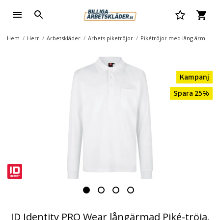
Hem
Herr
Arbetskläder
Arbets piketröjor
Pikétröjor med lång ärm
Kampanj
Spara 25%
ID Identity PRO Wear långärmad Piké-tröja,