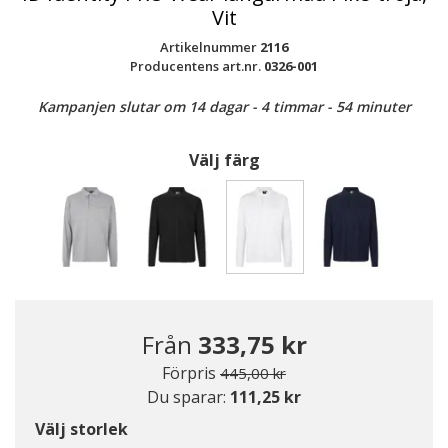
Vit
Artikelnummer
2116
Producentens art.nr.
0326-001
Kampanjen slutar om 14 dagar - 4 timmar - 54 minuter
Välj färg
Valda
Från
333,75 kr
Pris nedsatt från
till
Förpris
445,00 kr
Du sparar:
111,25 kr
Välj storlek