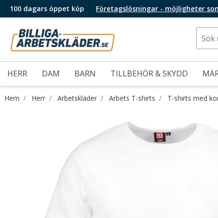
100 dagars öppet köp
Företagslösningar - möjligheter so
HERR
DAM
BARN
TILLBEHÖR & SKYDD
MÄ
Hem
Herr
Arbetskläder
Arbets T-shirts
T-shirts med ko