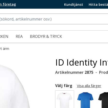
m företag
Kundtjänst
Hitta bestä
RKEN
REA
BRODYR & TRYCK
rt ärm
ID Identity In
Artikelnummer
2875
Prod
Välj färg
Visa alla färger