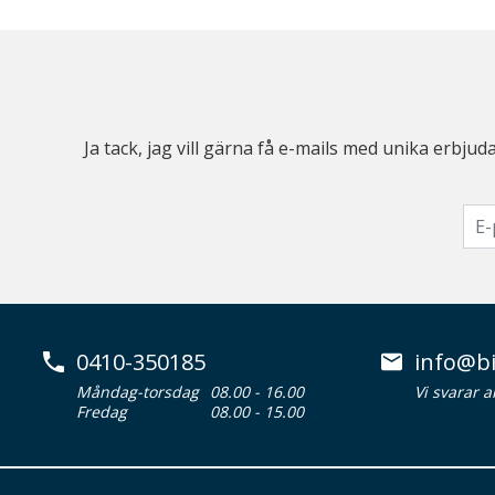
Ja tack, jag vill gärna få e-mails med unika erb
0410-350185
info@bi
Måndag-torsdag
08.00 - 16.00
Vi svarar 
Fredag
08.00 - 15.00