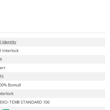
D Identity
D Interlock
it
err
15
00% Bomull
nterlock
EKO-TEX® STANDARD 100