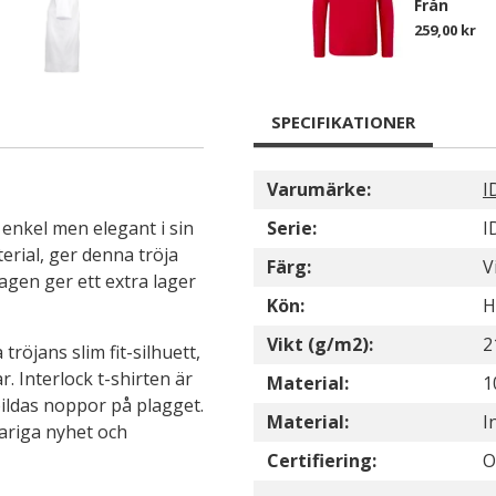
Från
259,00 kr
SPECIFIKATIONER
Varumärke:
I
 enkel men elegant i sin
Serie:
I
terial, ger denna tröja
Färg:
V
agen ger ett extra lager
Kön:
H
Vikt (g/m2):
2
röjans slim fit-silhuett,
r. Interlock t-shirten är
Material:
1
bildas noppor på plagget.
Material:
I
variga nyhet och
Certifiering:
O