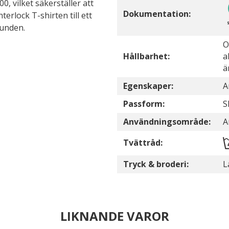
 vilket säkerställer att
Dokumentation:
terlock T-shirten till ett
kunden.
O
Hållbarhet:
a
ä
Egenskaper:
A
Passform:
S
Användningsområde:
A
Tvättråd:
Tryck & broderi:
L
LIKNANDE VAROR