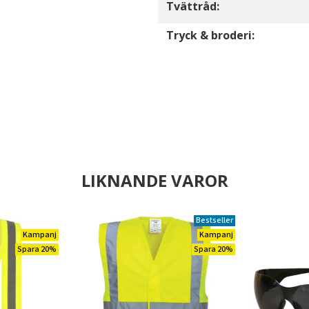
Tvättråd:
Tryck & broderi:
LIKNANDE VAROR
Bestseller
Kampanj
Kampanj
Spara 20%
Spara 20%