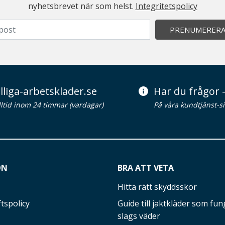
nyhetsbrevet när som helst.
Integritetspolicy
PRENUMERER
lliga-arbetsklader.se
Har du frågor -
alltid inom 24 timmar (vardagar)
På våra kundtjänst-s
ON
BRA ATT VETA
Hitta rätt skyddsskor
tspolicy
Guide till jaktkläder som fung
slags väder