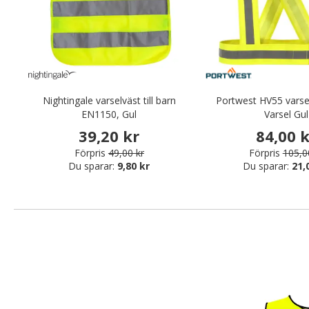
Nightingale varselväst till barn
Portwest HV55 varse
EN1150, Gul
Varsel Gul
39,20 kr
84,00 
Förpris
49,00 kr
Förpris
105,0
Du sparar:
9,80 kr
Du sparar:
21,