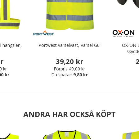
l hängslen,
Portwest varselväst, Varsel Gul
OX-ON E
skydd
kr
39,20 kr
2
0 kr
Förpris
49,00 kr
00 kr
Du sparar:
9,80 kr
ANDRA HAR OCKSÅ KÖPT