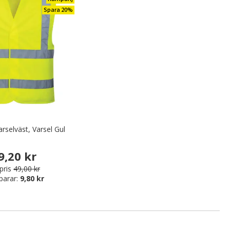
Spara 20%
rselväst, Varsel Gul
9,20 kr
pris
49,00 kr
parar:
9,80 kr