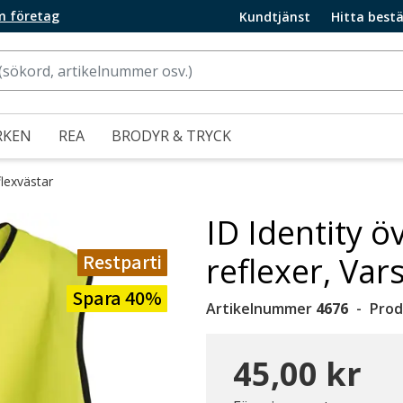
m företag
Kundtjänst
Hitta bestä
RKEN
REA
BRODYR & TRYCK
flexvästar
ID Identity 
Restparti
reflexer, Var
Spara 40%
Artikelnummer
4676
Prod
45,00 kr