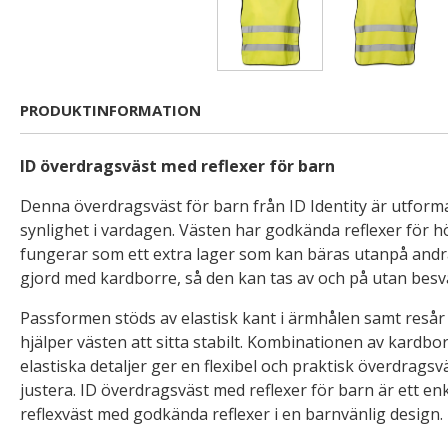
PRODUKTINFORMATION
ID överdragsväst med reflexer för barn
Denna överdragsväst för barn från ID Identity är utfor
synlighet i vardagen. Västen har godkända reflexer för h
fungerar som ett extra lager som kan bäras utanpå andr
gjord med kardborre, så den kan tas av och på utan besv
Passformen stöds av elastisk kant i ärmhålen samt resår 
hjälper västen att sitta stabilt. Kombinationen av kardb
elastiska detaljer ger en flexibel och praktisk överdragsv
justera. ID överdragsväst med reflexer för barn är ett enk
reflexväst med godkända reflexer i en barnvänlig design.