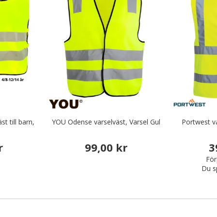
t till barn,
YOU Odense varselväst, Varsel Gul
Portwest va
r
99,00 kr
3
För
Du s