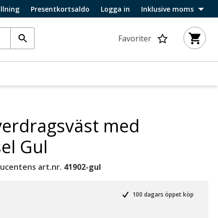
llning
Presentkortsaldo
Logga in
Inklusive moms
Favoriter
överdragsväst med
sel Gul
ucentens art.nr.
41902-gul
100 dagars öppet köp