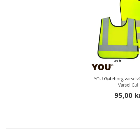
YOU Gøteborg varselväs
Varsel Gul
95,00 k