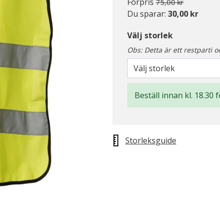
Pris nedsatt från
till
Förpris
75,00 kr
Du sparar:
30,00 kr
Välj storlek
Obs: Detta är ett restparti o
Välj storlek
Beställ innan kl. 18.30 
Storleksguide