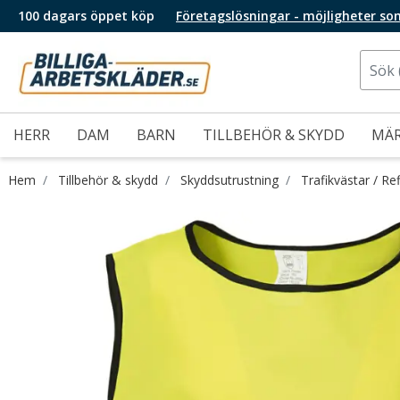
100 dagars öppet köp
Företagslösningar - möjligheter so
HERR
DAM
BARN
TILLBEHÖR & SKYDD
MÄ
Hem
Tillbehör & skydd
Skyddsutrustning
Trafikvästar / Re