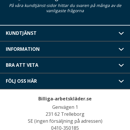
På våra kundtjänst-sidor hittar du svaren på många av de
vanligaste frågorna
KUNDTJÄNST
INFORMATION
BRA ATT VETA
FÖLJ OSS HÄR
Billiga-arbetskläder.se
Genvägen 1
231 62 Trelleborg
SE (ingen försäljning på adressen)
0410-350185