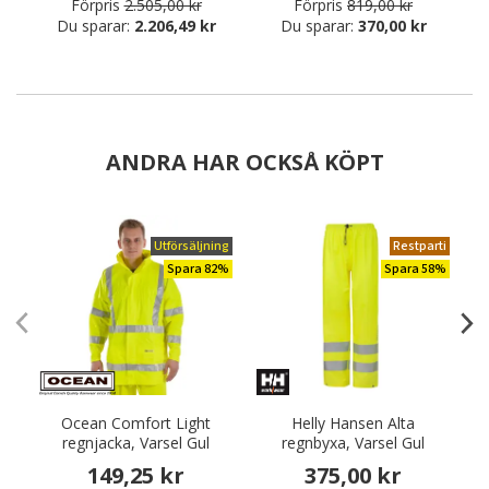
Förpris
2.505,00 kr
Förpris
819,00 kr
Du sparar:
2.206,49 kr
Du sparar:
370,00 kr
ANDRA HAR OCKSÅ KÖPT
Utförsäljning
Restparti
Spara 82%
Spara 58%
Ocean Comfort Light
Helly Hansen Alta
P
regnjacka, Varsel Gul
regnbyxa, Varsel Gul
149,25 kr
375,00 kr