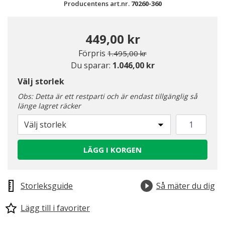
Producentens art.nr.
70260-360
449,00 kr
Pris nedsatt från
till
Förpris
1.495,00 kr
Du sparar:
1.046,00 kr
Välj storlek
Obs: Detta är ett restparti och är endast tillgänglig så
länge lagret räcker
Välj storlek
LÄGG I KORGEN
Storleksguide
Så mäter du dig
Lägg till i favoriter