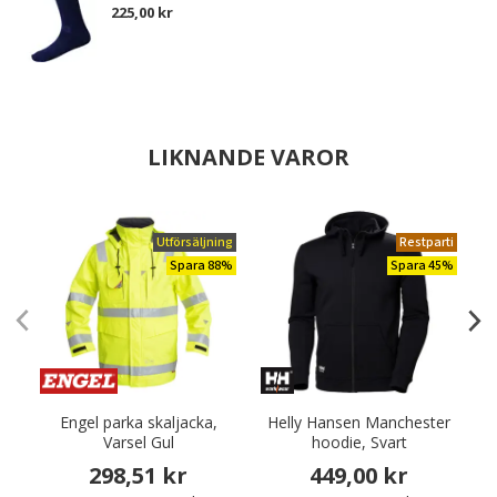
225,00 kr
LIKNANDE VAROR
Utförsäljning
Restparti
Spara 88%
Spara 45%
Engel parka skaljacka,
Helly Hansen Manchester
Varsel Gul
hoodie, Svart
298,51 kr
449,00 kr