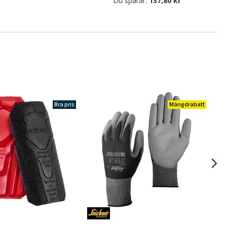
Du sparar:
137,80 kr
Bra pris
Mängdrabatt