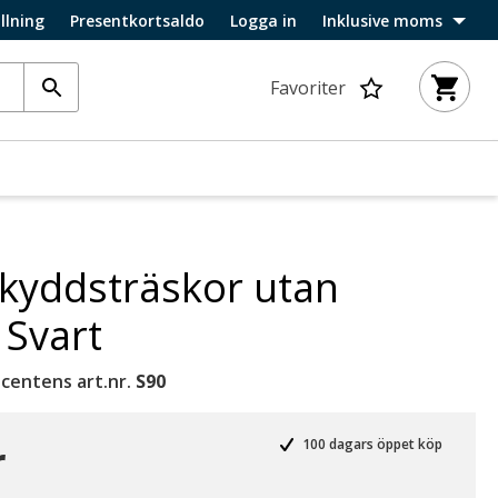
llning
Presentkortsaldo
Logga in
Inklusive moms
Favoriter
kyddsträskor utan
 Svart
centens art.nr.
S90
r
100 dagars öppet köp