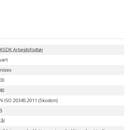
KSDK Arbejdsfodtøj
vart
nisex
00
40
N ISO 20345:2011 (Skodon)
B
tål