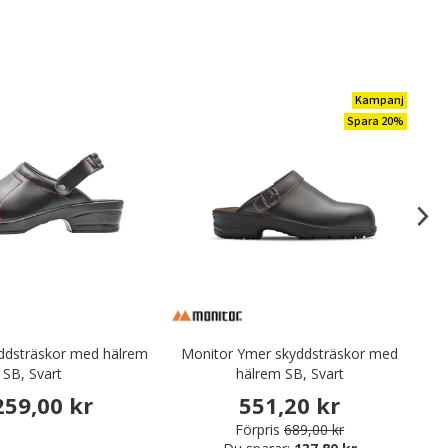
Kampanj
Spara 20%
kyddsträskor med hälrem
Monitor Ymer skyddsträskor med
SB, Svart
hälrem SB, Svart
259,00 kr
551,20 kr
Förpris
689,00 kr