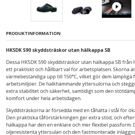
PRODUKTINFORMATION
HKSDK S90 skyddsträskor utan hälkappa SB
Dessa HKSDK S90 skyddsträskor utan hälkappa SB från 
ett praktiskt och hållbart val för arbetsplatsen. Skorna 
värmebeständiga upp till 150°C, vilket gör dem lämpliga 
arbetsmiljöer. De halkhämmande yttersulorna och steggr
extra stabilitet och säkerhet, samtidigt som den stötdämp
komfort under hela arbetsdagen.
Skyddsträskorna är försedda med en tåhätta i stål för ök
Den praktiska tåförstärkningen ger extra stöd, och eft
hälkappa har den en enklare och mer flexibel passform.
oljeresistenta yttersulan och den fastmonterade inläggss