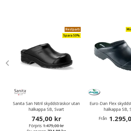
Restparti
Mi
Spara 50%
Sanita San Nitril skyddsträskor utan
Euro-Dan Flex skydds
hälkappa SB, Svart
hälkappa SB, 
745,00 kr
1.295,
Från
Förpris
1.479,00 kr