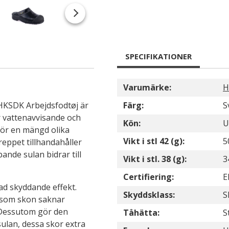
SPECIFIKATIONER
Varumärke:
H
HKSDK Arbejdsfodtøj är
Färg:
S
är vattenavvisande och
Kön:
U
för en mängd olika
Vikt i stl 42 (g):
5
eppet tillhandahåller
ande sulan bidrar till
Vikt i stl. 38 (g):
3
Certifiering:
E
ad skyddande effekt.
Skyddsklass:
S
ersom skon saknar
 Dessutom gör den
Tåhätta:
S
ulan, dessa skor extra