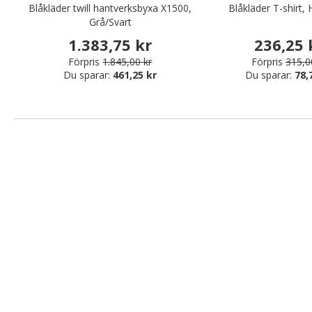
Blåkläder twill hantverksbyxa X1500,
Blåkläder T-shirt,
Grå/Svart
1.383,75 kr
236,25 
Förpris
1.845,00 kr
Förpris
315,0
Du sparar:
461,25 kr
Du sparar:
78,