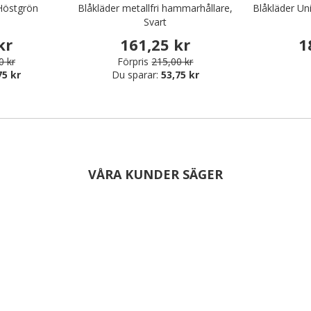
 Höstgrön
Blåkläder metallfri hammarhållare,
Blåkläder Un
Svart
kr
161,25 kr
1
0 kr
Förpris
215,00 kr
75 kr
Du sparar:
53,75 kr
VÅRA KUNDER SÄGER