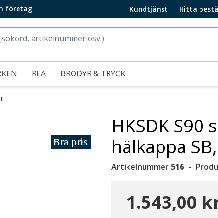
m företag
Kundtjänst
Hitta bestä
RKEN
REA
BRODYR & TRYCK
r
HKSDK S90 s
Bra pris
hälkappa SB,
Artikelnummer
516
Produ
1.543,00 k