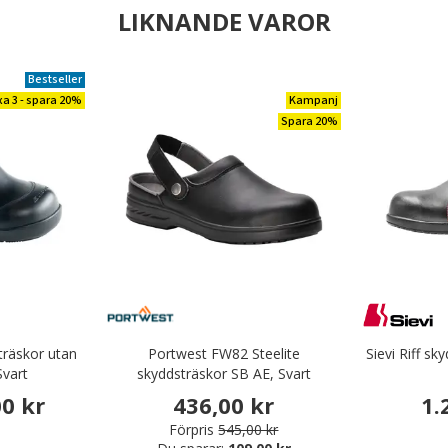
LIKNANDE VAROR
Bestseller
xa 3 - spara 20%
Kampanj
Spara 20%
träskor utan
Portwest FW82 Steelite
Sievi Riff s
Svart
skyddsträskor SB AE, Svart
00 kr
436,00 kr
1.
Förpris
545,00 kr