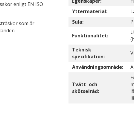
Egenskaper:
H
sskor enligt EN ISO
Yttermaterial:
L
Sula:
P
dsträskor som är
landen.
U
Funktionalitet:
(
Teknisk
V
specifikation:
Användningsområde:
A
F
Tvätt- och
m
skötselråd:
l
l