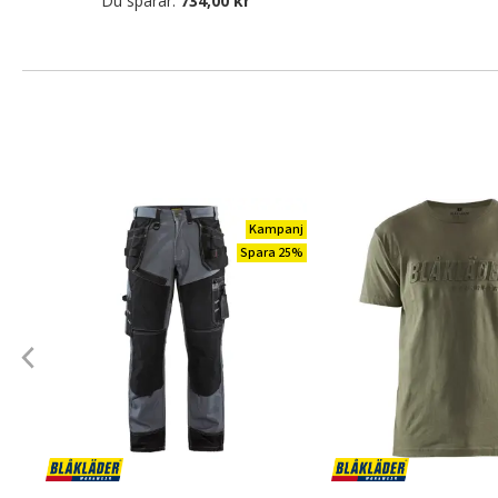
Du sparar:
734,00 kr
Kampanj
Spara 25%