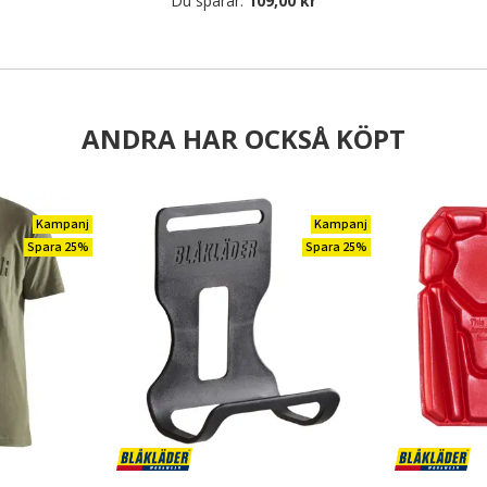
Du sparar:
109,00 kr
ANDRA HAR OCKSÅ KÖPT
Kampanj
Kampanj
Spara 25%
Spara 25%