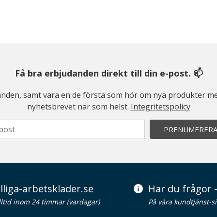
Få bra erbjudanden direkt till din e-post. 📫
judanden, samt vara en de första som hör om nya produkter me
nyhetsbrevet när som helst.
Integritetspolicy
PRENUMERER
lliga-arbetsklader.se
Har du frågor -
alltid inom 24 timmar (vardagar)
På våra kundtjänst-s