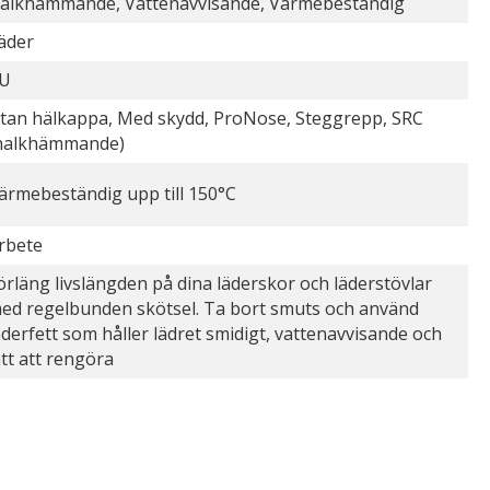
alkhämmande, Vattenavvisande, Värmebeständig
äder
U
tan hälkappa, Med skydd, ProNose, Steggrepp, SRC
halkhämmande)
ärmebeständig upp till 150°C
rbete
örläng livslängden på dina läderskor och läderstövlar
ed regelbunden skötsel. Ta bort smuts och använd
äderfett som håller lädret smidigt, vattenavvisande och
ätt att rengöra