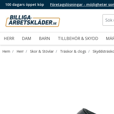
100 dagars öppet köp
Företagslösningar - möjligheter so
HERR
DAM
BARN
TILLBEHÖR & SKYDD
MÄ
Hem
Herr
Skor & Stövlar
Träskor & clogs
Skyddsträsko