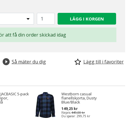
LÄGG I KORGEN
för att få din order skickad idag
Så mäter du dig
Lägg till i favoriter
s JACBASIC 5-pack
Westborn casual
por,
flanellskjorta, Dusty
lå
Blue/Black
149,25 kr
Förpris
449,00 kr
Du sparar:
299,75 kr