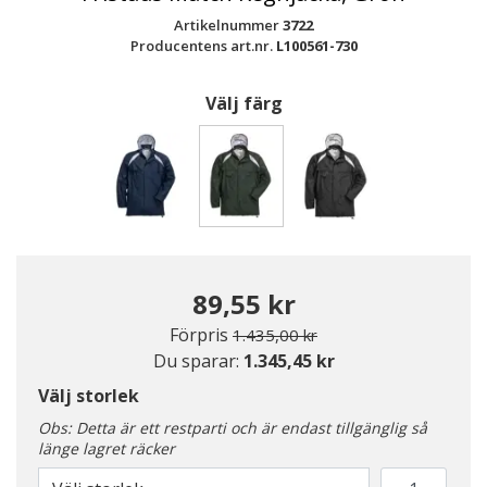
Artikelnummer
3722
Producentens art.nr.
L100561-730
Välj färg
Valda
89,55 kr
Pris nedsatt från
till
Förpris
1.435,00 kr
Du sparar:
1.345,45 kr
Välj storlek
Obs: Detta är ett restparti och är endast tillgänglig så
länge lagret räcker