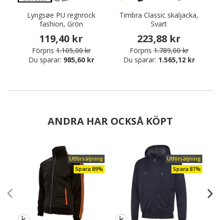
Lyngsøe PU regnrock
Timbra Classic skaljacka,
fashion, Grön
Svart
119,40 kr
223,88 kr
Förpris
1.105,00 kr
Förpris
1.789,00 kr
Du sparar:
985,60 kr
Du sparar:
1.565,12 kr
ANDRA HAR OCKSÅ KÖPT
Utförsäljning
Utförsäljning
Spara 89%
Spara 87%