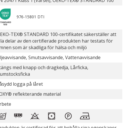
N 20471 Klass 1 (Varsel), OEKO-TEX® STANDARD 100
976-15801 DTI
EKO-TEX® STANDARD 100-certifikatet säkerställer att
lla delar av den certifierade produkten har testats för
mnen som är skadliga för hälsa och miljö
ljeavvisande, Smutsavvisande, Vattenavvisande
tängs med knapp och dragkedja, Lårficka,
umstocksficka
åsydd logga på låret
OXY® reflekterande material
rbete
rodukten är certifierad för att behålla sina egenskaper