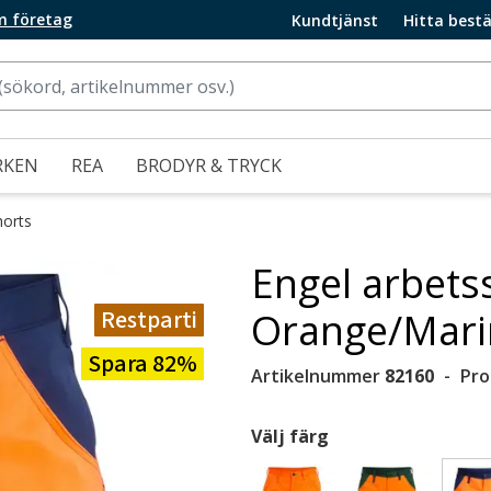
m företag
Kundtjänst
Hitta bestä
RKEN
REA
BRODYR & TRYCK
horts
Engel arbetss
Restparti
Orange/Mari
Spara 82%
Artikelnummer
82160
Pro
Välj färg