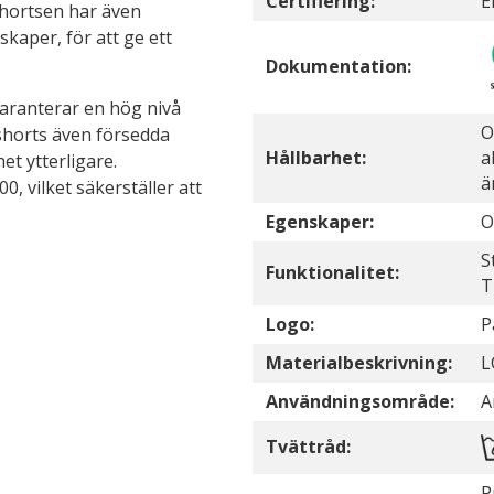
Certifiering:
E
. Shortsen har även
kaper, för att ge ett
Dokumentation:
 garanterar en hög nivå
O
shorts även försedda
Hållbarhet:
a
et ytterligare.
ä
 vilket säkerställer att
Egenskaper:
O
S
Funktionalitet:
T
Logo:
P
Materialbeskrivning:
L
Användningsområde:
A
Tvättråd:
P