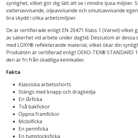
synlighet, vilket gör dig lätt att se i mindre ljusa miljöer
vattenavvisande, oljeavvisande och smutsavvisande egens
bra skydd i olika arbetsmiljöer.
De är certifierade enligt EN 20471 Klass 1 (Varsel) vilket
av säkerhet vid arbete under dagtid. Dessutom är dessa 
med LOXY® reflekterande material, vilket ökar din synligh
Produkten är certifierad enligt OEKO-TEX® STANDARD 100,
den är fri från skadliga kemikalier.
Fakta
Klassiska arbetsshorts
Stängs med knapp och dragkedja
En lårficka
Två bakfickor
Öppna framfickor
Mobilficka
En pennficka
En tumstocksficka