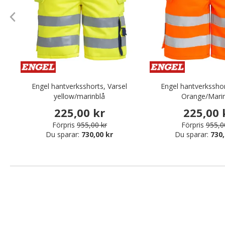
Engel hantverksshorts, Varsel
Engel hantverksshor
yellow/marinblå
Orange/Marin
225,00 kr
225,00 
Förpris
955,00 kr
Förpris
955,0
Du sparar:
730,00 kr
Du sparar:
730,