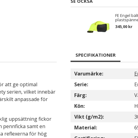
SE OCKSÅ
FE Engel bä
plastspänne
345,00 kr
SPECIFIKATIONER
Varumärke:
E
r att ge optimal
Serie:
E
ty serien, vilket innebär
Färg:
V
rskilt anpassade för
Kön:
H
Vikt (g/m2):
3
lig uppsättning fickor
en pennficka samt en
Material:
6
da reflexerna för hög