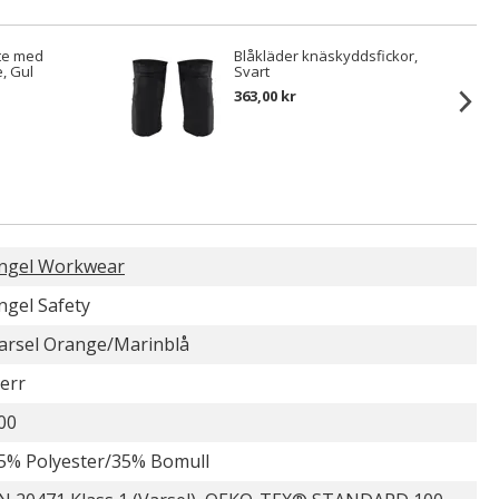
lte med
Blåkläder knäskyddsfickor,
, Gul
Svart
363,00 kr
ngel Workwear
ngel Safety
arsel Orange/Marinblå
err
00
5% Polyester/35% Bomull