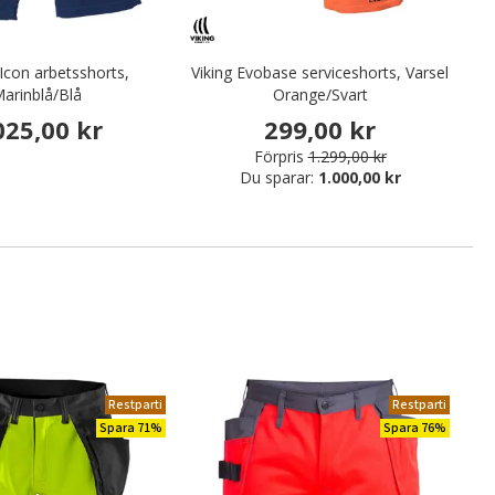
Icon arbetsshorts,
Viking Evobase serviceshorts, Varsel
arinblå/Blå
Orange/Svart
025,00 kr
299,00 kr
Förpris
1.299,00 kr
Du sparar:
1.000,00 kr
Restparti
Restparti
Spara 71%
Spara 76%