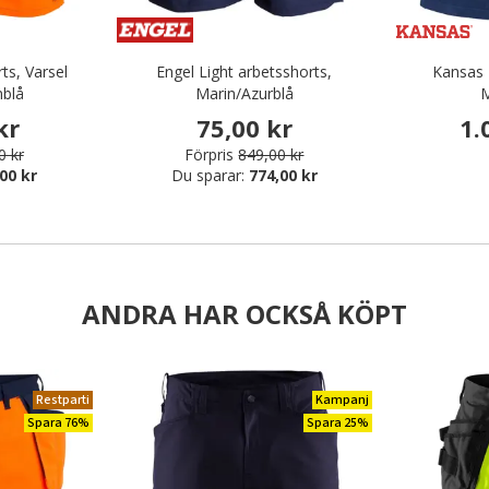
ts, Varsel
Engel Light arbetsshorts,
Kansas 
blå
Marin/Azurblå
M
kr
75,00 kr
1.
0 kr
Förpris
849,00 kr
00 kr
Du sparar:
774,00 kr
ANDRA HAR OCKSÅ KÖPT
Restparti
Kampanj
Spara 76%
Spara 25%