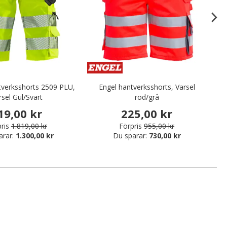
tverksshorts 2509 PLU,
Engel hantverksshorts, Varsel
rsel Gul/Svart
röd/grå
19,00 kr
225,00 kr
ris
1.819,00 kr
Förpris
955,00 kr
arar:
1.300,00 kr
Du sparar:
730,00 kr