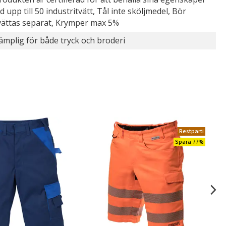
id upp till 50 industritvätt, Tål inte sköljmedel, Bör
vättas separat, Krymper max 5%
ämplig för både tryck och broderi
Restparti
Spara 77%