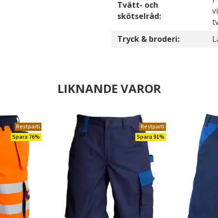
Tvätt- och
v
skötselråd:
t
Tryck & broderi:
L
LIKNANDE VAROR
Restparti
Restparti
Spara 76%
Spara 91%