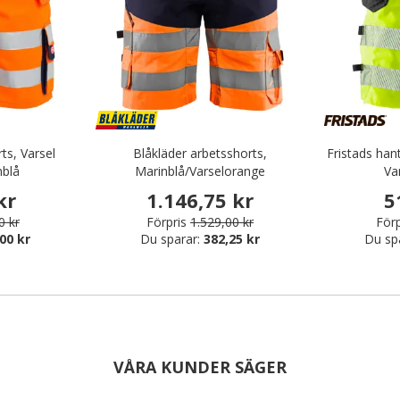
ts, Varsel
Blåkläder arbetsshorts,
Fristads han
blå
Marinblå/Varselorange
Va
kr
1.146,75 kr
5
0 kr
Förpris
1.529,00 kr
Förp
00 kr
Du sparar:
382,25 kr
Du sp
VÅRA KUNDER SÄGER