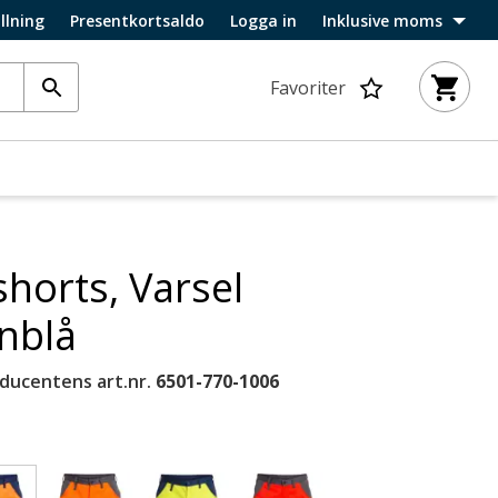
llning
Presentkortsaldo
Logga in
Inklusive moms
Favoriter
horts, Varsel
nblå
ducentens art.nr.
6501-770-1006