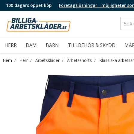
100 dagars öppet köp
Företagslösningar - möjligheter so
HERR
DAM
BARN
TILLBEHÖR & SKYDD
MÄ
Hem
Herr
Arbetskläder
Arbetsshorts
Klassiska arbetss