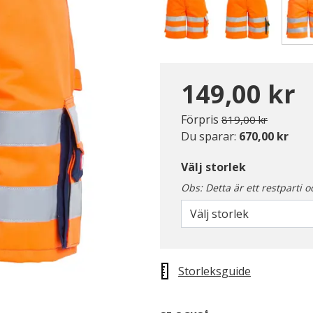
149,00 kr
Pris nedsatt från
till
Förpris
819,00 kr
Du sparar:
670,00 kr
Välj storlek
Obs: Detta är ett restparti o
Välj storlek
Storleksguide