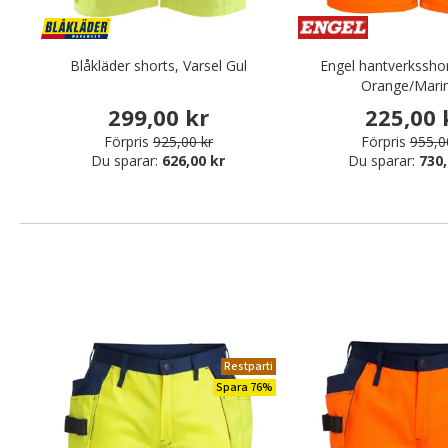
Blåkläder shorts, Varsel Gul
Engel hantverksshor
Orange/Marin
299,00 kr
225,00 
Förpris
925,00 kr
Förpris
955,0
Du sparar:
626,00 kr
Du sparar:
730,
Restparti
Spara 76%