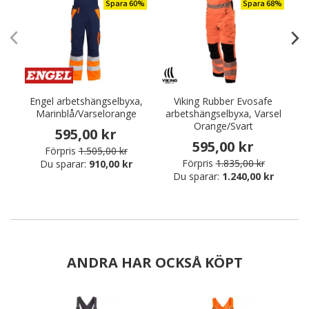
Spara 60%
Spara 68%
Engel arbetshängselbyxa,
Viking Rubber Evosafe
E
Marinblå/Varselorange
arbetshängselbyxa, Varsel
Orange/Svart
595,00 kr
595,00 kr
Förpris
1.505,00 kr
Förpris
1.835,00 kr
Du sparar:
910,00 kr
Du sparar:
1.240,00 kr
ANDRA HAR OCKSÅ KÖPT