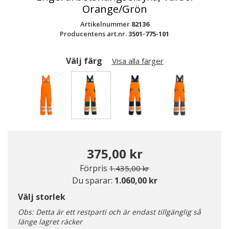
Orange/Grön
Artikelnummer
82136
Producentens art.nr.
3501-775-101
Välj färg
Visa alla färger
Valda
375,00 kr
Pris nedsatt från
till
Förpris
1.435,00 kr
Du sparar:
1.060,00 kr
Välj storlek
Obs: Detta är ett restparti och är endast tillgänglig så
länge lagret räcker