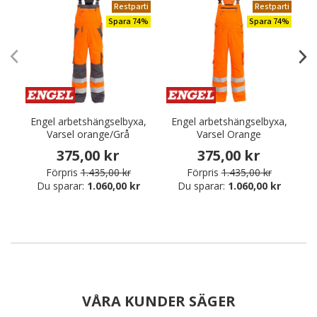
Restparti
Restparti
Spara 74%
Spara 74%
Engel arbetshängselbyxa,
Engel arbetshängselbyxa,
E
Varsel orange/Grå
Varsel Orange
375,00 kr
375,00 kr
Förpris
1.435,00 kr
Förpris
1.435,00 kr
Du sparar:
1.060,00 kr
Du sparar:
1.060,00 kr
VÅRA KUNDER SÄGER