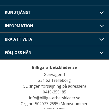
KUNDTJÄNST
INFORMATION
BRA ATT VETA
FÖLJ OSS HÄR
Billiga-arbetskläder.se
Genvägen 1
231 62 Trelleborg
SE (ingen försäljning på adressen)
0410-350185
info@billiga-arbetsklader.se
Org.nr.: 502077-2595 (Momsnummer.