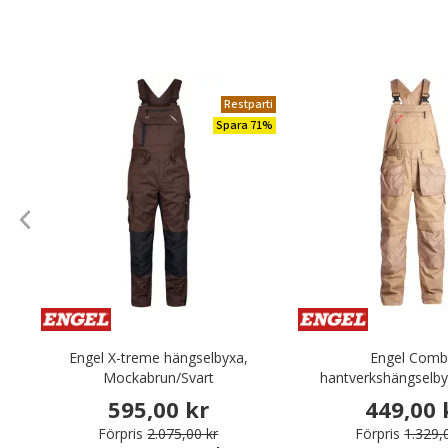
Restparti
Spara 71%
Engel X-treme hängselbyxa,
Engel Comb
Mockabrun/Svart
hantverkshängselb
595,00 kr
449,00 
Förpris
2.075,00 kr
Förpris
1.329,