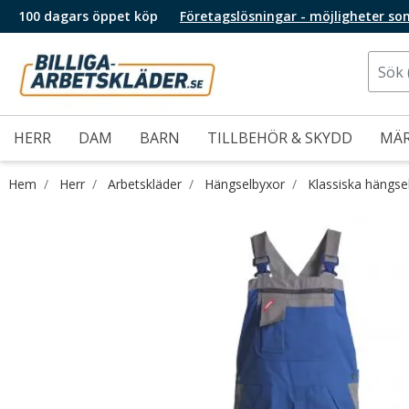
100 dagars öppet köp
Företagslösningar - möjligheter so
HERR
DAM
BARN
TILLBEHÖR & SKYDD
MÄ
Hem
Herr
Arbetskläder
Hängselbyxor
Klassiska hängse