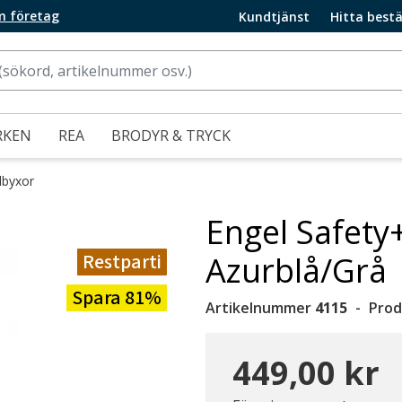
m företag
Kundtjänst
Hitta bestä
RKEN
REA
BRODYR & TRYCK
lbyxor
Engel Safety
Restparti
Azurblå/Grå
Spara 81%
Artikelnummer
4115
Prod
449,00 kr