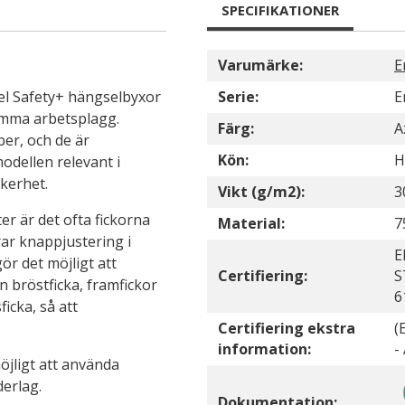
SPECIFIKATIONER
Varumärke:
E
el Safety+ hängselbyxor
Serie:
E
amma arbetsplagg.
Färg:
A
ber, och de är
Kön:
H
odellen relevant i
äkerhet.
Vikt (g/m2):
3
r är det ofta fickorna
Material:
7
ar knappjustering i
E
ör det möjligt att
Certifiering:
S
 bröstficka, framfickor
6
icka, så att
Certifiering ekstra
(
information:
-
öjligt att använda
derlag.
Dokumentation: