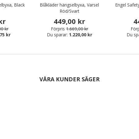
byxa, Black
Blåkläder hängselbyxa, Varsel
Engel Safet
Röd/Svart
kr
449,00 kr
4
00 kr
Förpris
1.669,00 kr
Förp
75 kr
Du sparar:
1.220,00 kr
Du sp
VÅRA KUNDER SÄGER