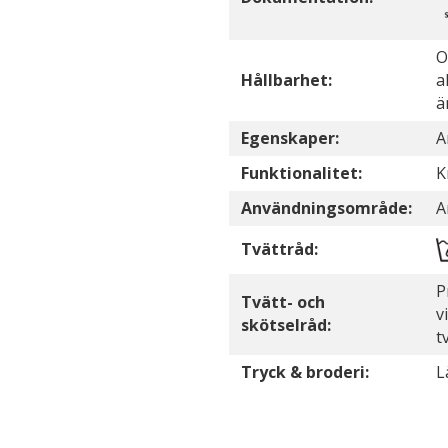
O
Hållbarhet:
a
ä
Egenskaper:
A
Funktionalitet:
K
Användningsområde:
A
Tvättråd:
P
Tvätt- och
v
skötselråd:
t
Tryck & broderi:
L