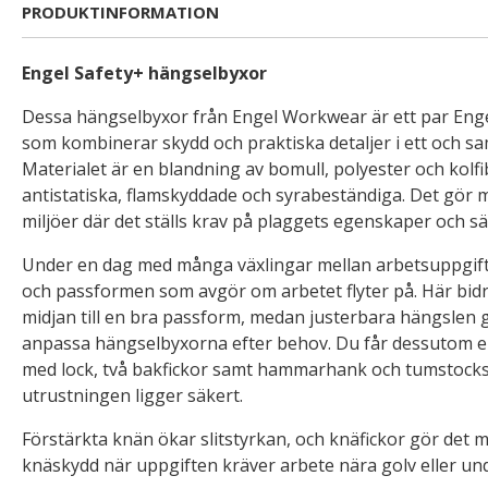
PRODUKTINFORMATION
Engel Safety+ hängselbyxor
Dessa hängselbyxor från Engel Workwear är ett par Eng
som kombinerar skydd och praktiska detaljer i ett och s
Materialet är en blandning av bomull, polyester och kolfi
antistatiska, flamskyddade och syrabeständiga. Det gör m
miljöer där det ställs krav på plaggets egenskaper och s
Under en dag med många växlingar mellan arbetsuppgifte
och passformen som avgör om arbetet flyter på. Här bidr
midjan till en bra passform, medan justerbara hängslen g
anpassa hängselbyxorna efter behov. Du får dessutom en
med lock, två bakfickor samt hammarhank och tumstocksf
utrustningen ligger säkert.
Förstärkta knän ökar slitstyrkan, och knäfickor gör det m
knäskydd när uppgiften kräver arbete nära golv eller un