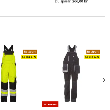
Du sparar:
266,00 kr
Restparti
Restparti
Spara 87%
Spara 71%