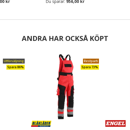
00 kr
Du sparar:
956,00 kr
ANDRA HAR OCKSÅ KÖPT
Utförsäljning
Restparti
Spara 86%
Spara 73%