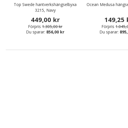
Top Swede hantverkshängselbyxa
Ocean Medusa hängsel
3215, Navy
449,00 kr
149,25 
Förpris
1.305,00 kr
Förpris
1.045,
Du sparar:
856,00 kr
Du sparar:
895,