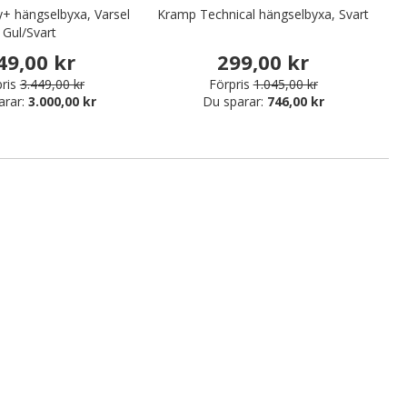
y+ hängselbyxa, Varsel
Kramp Technical hängselbyxa, Svart
Bl
Gul/Svart
49,00 kr
299,00 kr
ris
3.449,00 kr
Förpris
1.045,00 kr
arar:
3.000,00 kr
Du sparar:
746,00 kr