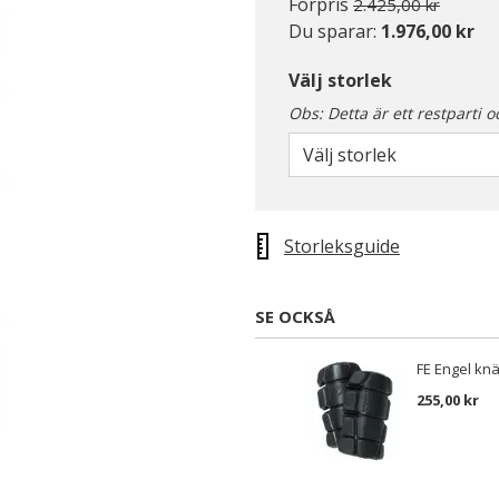
Pris nedsatt från
till
Förpris
2.425,00 kr
Du sparar:
1.976,00 kr
Välj storlek
Obs: Detta är ett restparti o
Välj storlek
Storleksguide
SE OCKSÅ
FE Engel kn
255,00 kr