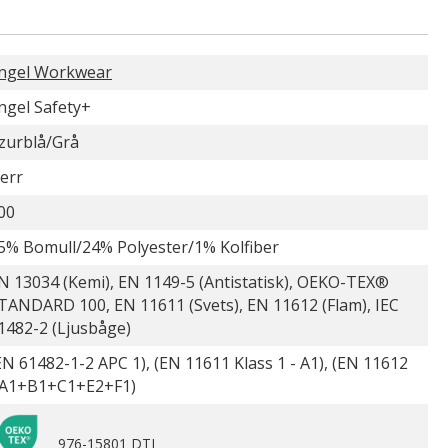
ngel Workwear
ngel Safety+
zurblå/Grå
err
00
5% Bomull/24% Polyester/1% Kolfiber
N 13034 (Kemi), EN 1149-5 (Antistatisk), OEKO-TEX®
TANDARD 100, EN 11611 (Svets), EN 11612 (Flam), IEC
1482-2 (Ljusbåge)
EN 61482-1-2 APC 1), (EN 11611 Klass 1 - A1), (EN 11612
 A1+B1+C1+E2+F1)
976-15801 DTI