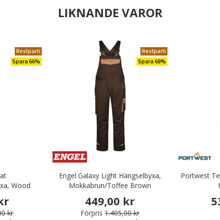
LIKNANDE VAROR
Restparti
Restparti
Spara 66%
Spara 68%
at
Engel Galaxy Light Hängselbyxa,
Portwest Te
yxa, Wood
Mokkabrun/Toffee Brown
kr
449,00 kr
5
00 kr
Förpris
1.405,00 kr