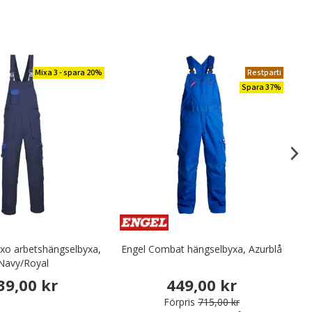
Mixa 3 - spara 20%
Restparti
Spara 37%
xo arbetshängselbyxa,
Engel Combat hängselbyxa, Azurblå
We
Navy/Royal
39,00 kr
449,00 kr
Förpris
715,00 kr