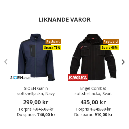
LIKNANDE VAROR
Restparti
Restparti
Spara 71%
Spara 68%
SIOEN Garlin
Engel Combat
softshelljacka, Navy
softshelljacka, Svart
299,00 kr
435,00 kr
Förpris
1.045,00 kr
Förpris
1.345,00 kr
Du sparar:
746,00 kr
Du sparar:
910,00 kr