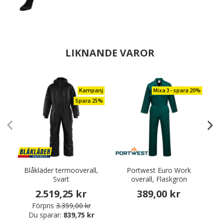
LIKNANDE VAROR
Kampanj
Mixa 3 - spara 20%
Spara 25%
Blåkläder termooverall,
Portwest Euro Work
Svart
overall, Flaskgrön
2.519,25 kr
389,00 kr
Förpris
3.359,00 kr
Du sparar:
839,75 kr