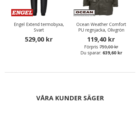
Engel Extend termobyxa,
Ocean Weather Comfort
E
Svart
PU regnjacka, Olivgrön
529,00 kr
119,40 kr
Förpris
759,00 kr
Du sparar:
639,60 kr
VÅRA KUNDER SÄGER