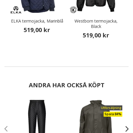
ELKA termojacka, Marinblå
Westborn termojacka,
K
Black
519,00 kr
519,00 kr
ANDRA HAR OCKSÅ KÖPT
Utförsäljning
Spara 84%