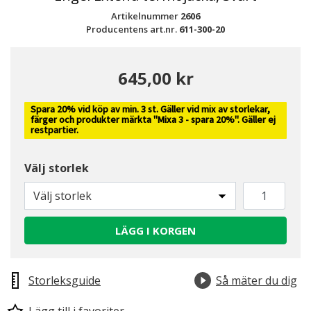
Artikelnummer
2606
Producentens art.nr.
611-300-20
645,00 kr
Spara 20% vid köp av min. 3 st. Gäller vid mix av storlekar,
färger och produkter märkta
"Mixa 3 - spara 20%"
. Gäller ej
restpartier.
Välj storlek
Välj storlek
LÄGG I KORGEN
Storleksguide
Så mäter du dig