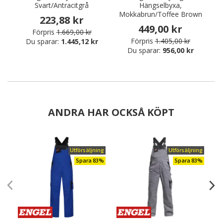
Svart/Antracitgrå
Hängselbyxa,
Mokkabrun/Toffee Brown
223,88 kr
449,00 kr
Förpris
1.669,00 kr
Förpris
1.405,00 kr
Du sparar:
1.445,12 kr
Du sparar:
956,00 kr
ANDRA HAR OCKSÅ KÖPT
Utförsäljning
Utförsäljning
Spara 83%
Spara 83%