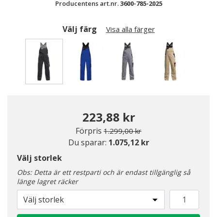
Producentens art.nr.
3600-785-2025
Välj färg
Visa alla färger
Valda
223,88 kr
Pris nedsatt från
till
Förpris
1.299,00 kr
Du sparar:
1.075,12 kr
Välj storlek
Obs: Detta är ett restparti och är endast tillgänglig så
länge lagret räcker
Välj storlek