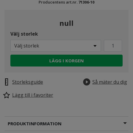
Producentens art.nr.
71306-10
null
Välj storlek
Välj storlek
LÄGG I KORGEN
Storleksguide
Så mäter du dig
Lägg till i favoriter
PRODUKTINFORMATION