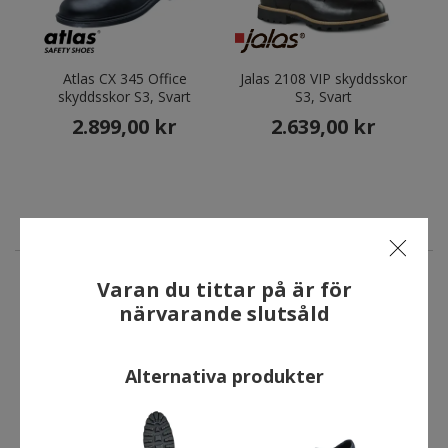
Atlas CX 345 Office
Jalas 2108 VIP skyddsskor
skyddsskor S3, Svart
S3, Svart
2.899,00 kr
2.639,00 kr
Varan du tittar på är för
ANDRA HAR OCKSÅ KÖPT
närvarande slutsåld
Alternativa produkter
Kampanj
Spara 20%