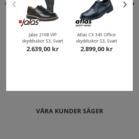
Jalas 2108 VIP skyddsskor
Shoes For Crews
Jalas 2108 VIP
Atlas CX 345 Office
Sh
S3, Svart
Cambridge II arbetsskor
skyddsskor S3, Svart
skyddsskor S3, Svart
OB, Svart
2.639,00 kr
arbe
2.639,00 kr
2.899,00 kr
1.004,00 kr
1
Förpris
1.255,00 kr
För
Du sparar:
251,00 kr
Du s
VÅRA KUNDER SÄGER