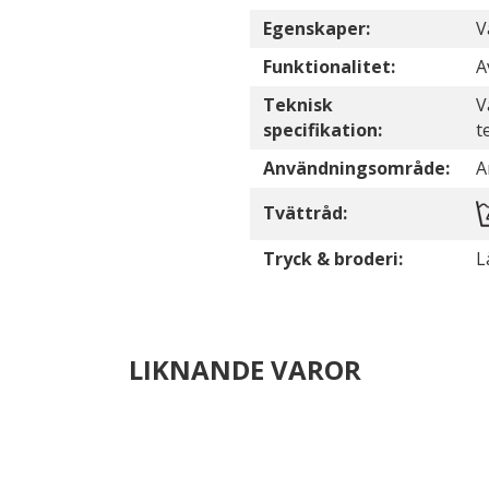
Egenskaper:
V
Funktionalitet:
A
Teknisk
V
specifikation:
t
Användningsområde:
A
Tvättråd:
Tryck & broderi:
L
LIKNANDE VAROR