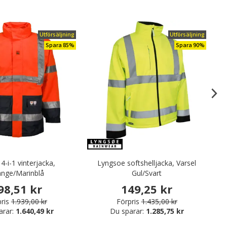
Utförsäljning
Utförsäljning
Spara 85%
Spara 90%
4-i-1 vinterjacka,
Lyngsoe ​softshelljacka, Varsel
Po
ange/Marinblå
Gul/Svart
98,51 kr
149,25 kr
ris
1.939,00 kr
Förpris
1.435,00 kr
arar:
1.640,49 kr
Du sparar:
1.285,75 kr