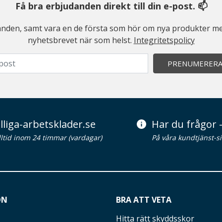
Få bra erbjudanden direkt till din e-post. 📫
judanden, samt vara en de första som hör om nya produkter me
nyhetsbrevet när som helst.
Integritetspolicy
PRENUMERER
lliga-arbetsklader.se
Har du frågor -
alltid inom 24 timmar (vardagar)
På våra kundtjänst-s
ON
BRA ATT VETA
Hitta rätt skyddsskor