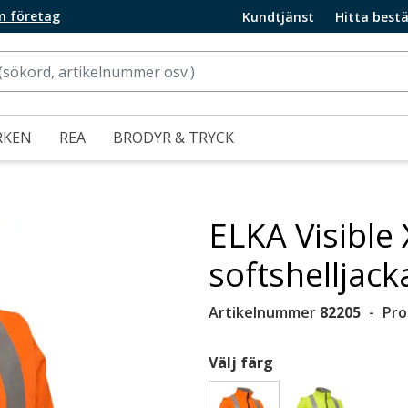
m företag
Kundtjänst
Hitta bestä
RKEN
REA
BRODYR & TRYCK
ELKA Visible 
softshelljac
Artikelnummer
82205
Pro
Välj färg