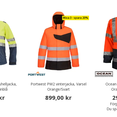
Mixa 3 - spara 20%
helljacka,
Portwest PW2 vinterjacka, Varsel
Ocean 
inblå
Orange/Svart
Or
kr
899,00 kr
2
Förp
Du sp