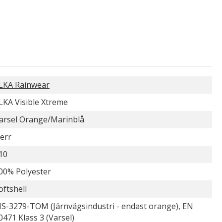
LKA Rainwear
LKA Visible Xtreme
arsel Orange/Marinblå
err
10
00% Polyester
oftshell
IS-3279-TOM (Järnvägsindustri - endast orange), EN
0471 Klass 3 (Varsel)