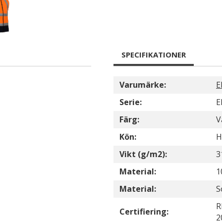
SPECIFIKATIONER
Varumärke:
E
Serie:
E
Färg:
V
Kön:
H
Vikt (g/m2):
3
Material:
1
Material:
S
R
Certifiering:
2