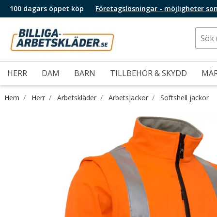
100 dagars öppet köp
Företagslösningar - möjligheter so
HERR
DAM
BARN
TILLBEHÖR & SKYDD
MÄ
Hem
Herr
Arbetskläder
Arbetsjackor
Softshell jackor