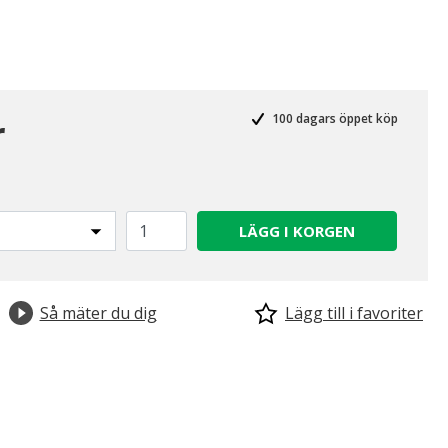
r
100 dagars öppet köp
LÄGG I KORGEN
Så mäter du dig
Lägg till i favoriter