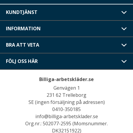
KUNDTJÄNST
INFORMATION
BRA ATT VETA
FÖLJ OSS HÄR
Billiga-arbetskläder.se
Genvägen 1
231 62 Trelleborg
SE (ingen försäljning på adressen)
0410-350185
info@billiga-arbetsklader.se
Org.nr.: 502077-2595 (Momsnummer.
DK32151922)