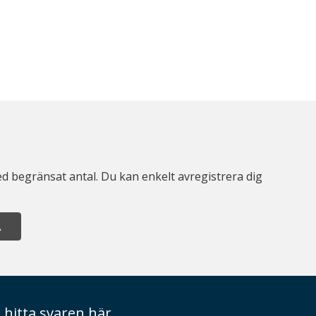
d begränsat antal. Du kan enkelt avregistrera dig
A
 hitta svaren här