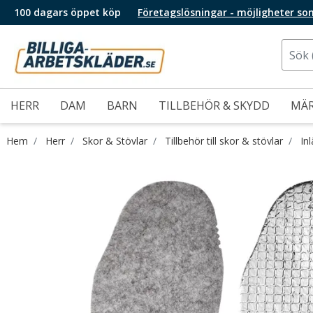
100 dagars öppet köp
Företagslösningar - möjligheter so
HERR
DAM
BARN
TILLBEHÖR & SKYDD
MÄ
Hem
Herr
Skor & Stövlar
Tillbehör till skor & stövlar
In