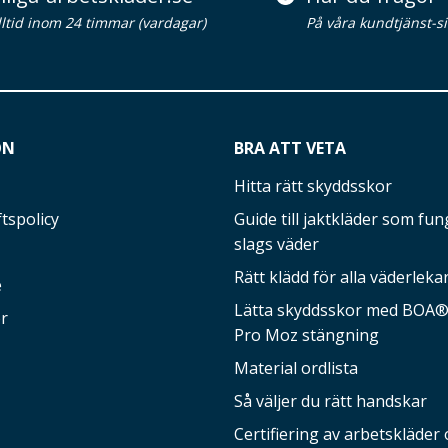
alltid inom 24 timmar (vardagar)
På våra kundtjänst-s
ON
BRA ATT VETA
Hitta rätt skyddsskor
tspolicy
Guide till jaktkläder som fung
slags väder
Rätt klädd för alla väderleka
e
Lätta skyddsskor med BOA®-
r
Pro Moz stängning
Material ordlista
Så väljer du rätt handskar
Certifiering av arbetskläder 