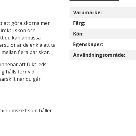
Varumärke:
tt att göra skorna mer
Färg:
rekt i skon och
Kön:
att du kan anpassa
Egenskaper:
rsulor är de enkla att ta
 mellan flera par skor.
Användningsområde:
innebär att fukt leds
g hålls torr vid
ärskilt när du går
luminiumskikt som håller