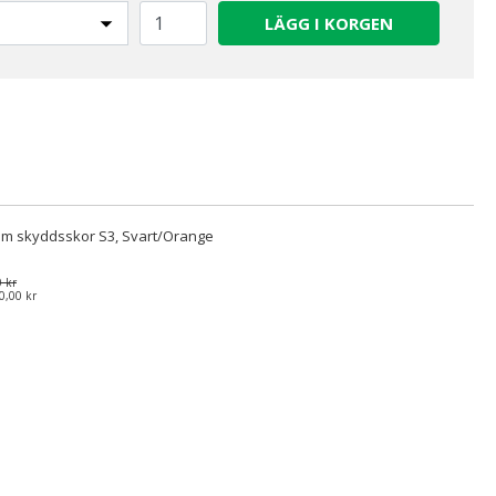
LÄGG I KORGEN
am skyddsskor S3, Svart/Orange
 kr
0,00 kr