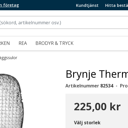
m företag
Kundtjänst
Hitta bestä
RKEN
REA
BRODYR & TRYCK
läggssulor
Brynje Thermo
Artikelnummer
82534
Pro
225,00 kr
Välj storlek