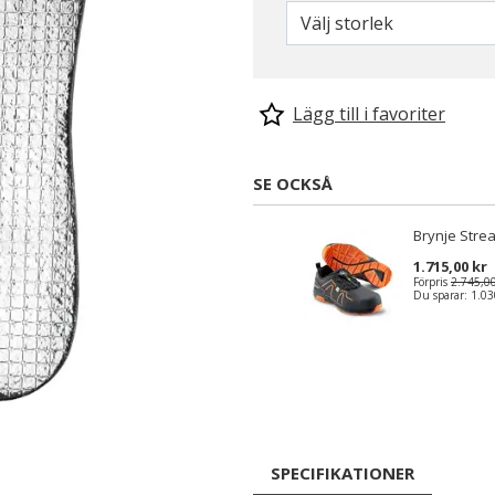
Välj storlek
Lägg till i favoriter
SE OCKSÅ
Brynje Stre
1.715,00 kr
Förpris
2.745,00
Du sparar:
1.03
SPECIFIKATIONER