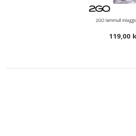
2GO lammull inlaggss
119,00 