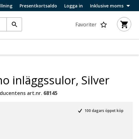
llning
Presentkortsaldo
Logga in
Inklusive moms
Favoriter
 inläggssulor, Silver
ducentens art.nr.
68145
100 dagars öppet köp