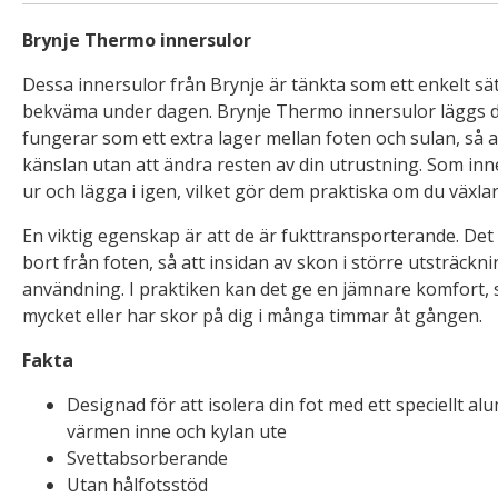
Brynje Thermo innersulor
Dessa innersulor från Brynje är tänkta som ett enkelt sä
bekväma under dagen. Brynje Thermo innersulor läggs di
fungerar som ett extra lager mellan foten och sulan, så 
känslan utan att ändra resten av din utrustning. Som inne
ur och lägga i igen, vilket gör dem praktiska om du växlar
En viktig egenskap är att de är fukttransporterande. Det 
bort från foten, så att insidan av skon i större utsträcknin
användning. I praktiken kan det ge en jämnare komfort, s
mycket eller har skor på dig i många timmar åt gången.
Fakta
Designad för att isolera din fot med ett speciellt a
värmen inne och kylan ute
Svettabsorberande
Utan hålfotsstöd