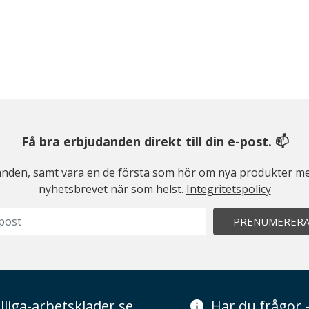
Få bra erbjudanden direkt till din e-post. 📫
judanden, samt vara en de första som hör om nya produkter me
nyhetsbrevet när som helst.
Integritetspolicy
PRENUMERER
lliga-arbetsklader.se
Har du frågor -