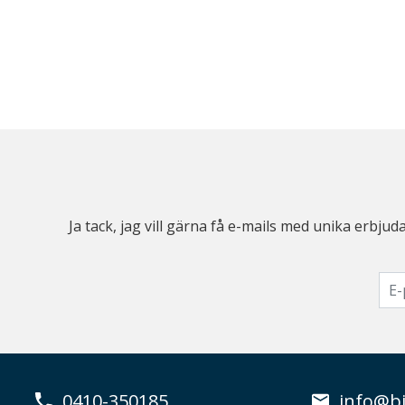
Ja tack, jag vill gärna få e-mails med unika erb
0410-350185
info@bi