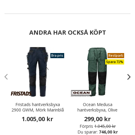
ANDRA HAR OCKSÅ KÖPT
Bra pris
Restparti
Spara 71%
Fristads hantverksbyxa
Ocean Medusa
2900 GWM, Mörk Marinblå
hantverksbyxa, Olive
1.005,00 kr
299,00 kr
Förpris
1.045,00 kr
Du sparar:
746,00 kr