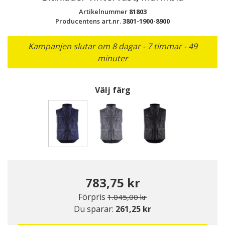
Artikelnummer
81803
Producentens art.nr.
3801-1900-8900
Kampanjen slutar om 8 dagar - 7 timmar - 49
minuter
Välj färg
Valda
783,75 kr
Pris nedsatt från
till
Förpris
1.045,00 kr
Du sparar:
261,25 kr