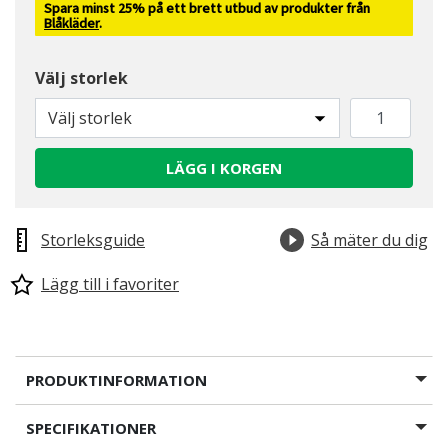
Spara minst 25% på ett brett utbud av produkter från
Blåkläder
.
Välj storlek
Välj storlek
LÄGG I KORGEN
Storleksguide
Så mäter du dig
Lägg till i favoriter
PRODUKTINFORMATION
SPECIFIKATIONER