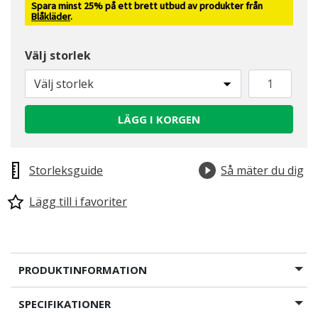
Spara minst 25% på ett brett utbud av produkter från
Blåkläder
.
Välj storlek
Välj storlek
LÄGG I KORGEN
Storleksguide
Så mäter du dig
Lägg till i favoriter
PRODUKTINFORMATION
SPECIFIKATIONER