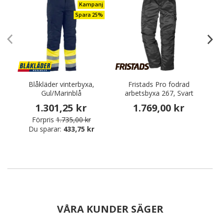
Kampanj
Spara 25%
Blåkläder vinterbyxa,
Fristads Pro fodrad
Gul/Marinblå
arbetsbyxa 267, Svart
1.301,25 kr
1.769,00 kr
Förpris
1.735,00 kr
Du sparar:
433,75 kr
VÅRA KUNDER SÄGER