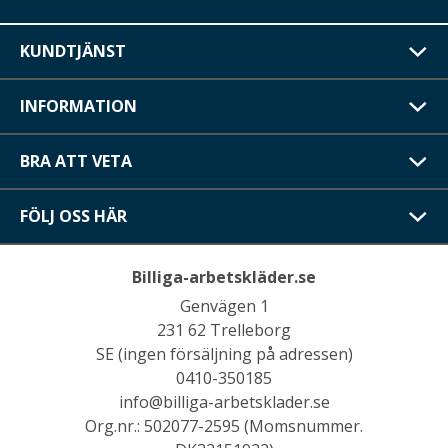
KUNDTJÄNST
INFORMATION
BRA ATT VETA
FÖLJ OSS HÄR
Billiga-arbetskläder.se
Genvägen 1
231 62 Trelleborg
SE (ingen försäljning på adressen)
0410-350185
info@billiga-arbetsklader.se
Org.nr.: 502077-2595 (Momsnummer.