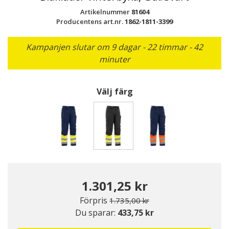
Artikelnummer
81604
Producentens art.nr.
1862-1811-3399
Kampanjen slutar om 9 dagar - 22 timmar - 42
minuter
Välj färg
Valda
1.301,25 kr
Pris nedsatt från
till
Förpris
1.735,00 kr
Du sparar:
433,75 kr