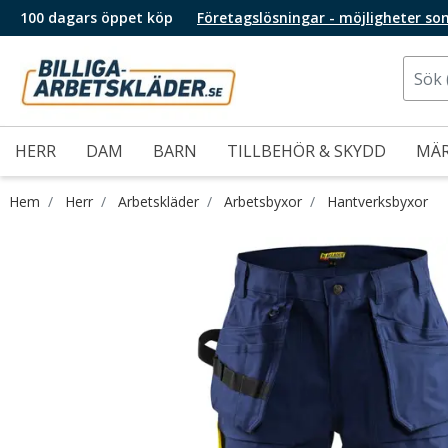
100 dagars öppet köp
Företagslösningar - möjligheter so
HERR
DAM
BARN
TILLBEHÖR & SKYDD
MÄ
Hem
Herr
Arbetskläder
Arbetsbyxor
Hantverksbyxor