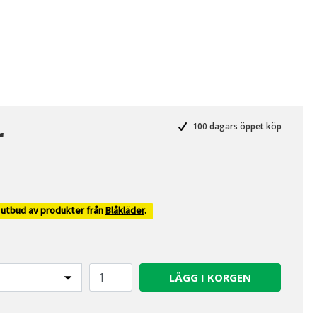
r
100 dagars öppet köp
 utbud av produkter från
Blåkläder
.
LÄGG I KORGEN