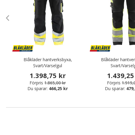
Blåkläder hantverksbyxa,
Blåkläder hantve
Svart/Varselgul
Svart/Varsel
1.398,75 kr
1.439,25
Förpris
1.865,00 kr
Förpris
1.919,
Du sparar:
466,25 kr
Du sparar:
479,