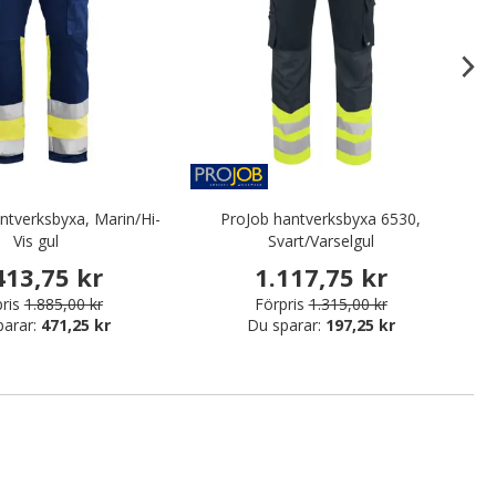
ntverksbyxa, Marin/Hi-
ProJob hantverksbyxa 6530,
B
Vis gul
Svart/Varselgul
413,75 kr
1.117,75 kr
ris
1.885,00 kr
Förpris
1.315,00 kr
parar:
471,25 kr
Du sparar:
197,25 kr