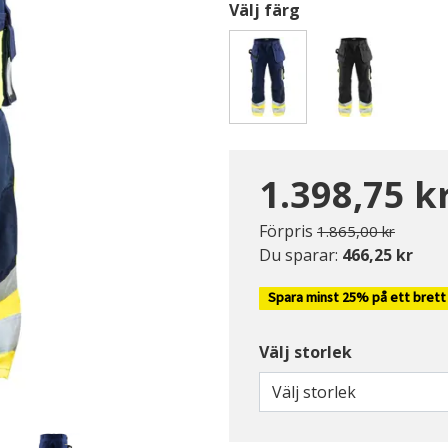
Välj färg
Valda
1.398,75 k
Pris nedsatt från
till
Förpris
1.865,00 kr
Du sparar:
466,25 kr
Spara minst 25% på ett brett
Välj storlek
Välj storlek