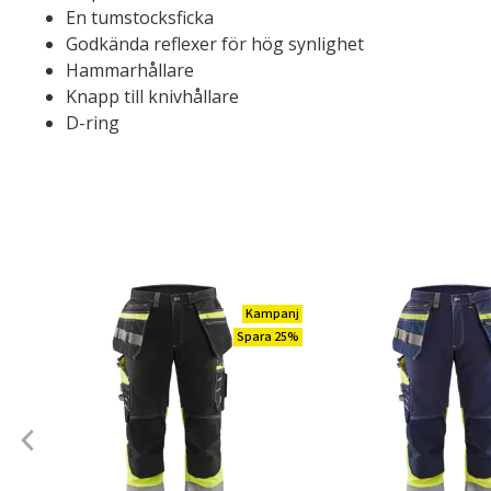
En tumstocksficka
Godkända reflexer för hög synlighet
Hammarhållare
Knapp till knivhållare
D-ring
Kampanj
Spara 25%