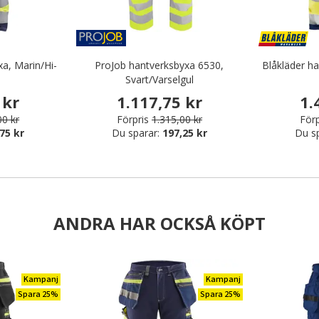
xa, Marin/Hi-
ProJob hantverksbyxa 6530,
Blåkläder ha
Svart/Varselgul
 kr
1.117,75 kr
1.
00 kr
Förpris
1.315,00 kr
Förp
75 kr
Du sparar:
197,25 kr
Du s
ANDRA HAR OCKSÅ KÖPT
Kampanj
Kampanj
Spara 25%
Spara 25%