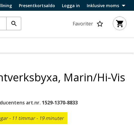
llning
Presentkortsaldo
Logga in
Inklusive moms
Favoriter
ntverksbyxa, Marin/Hi-Vis
ducentens art.nr.
1529-1370-8833
ar - 11 timmar - 19 minuter