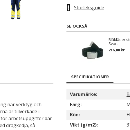
Storleksguide
SE OCKSÅ
Blåkläder st
Svart
216,00 kr
SPECIFIKATIONER
Varumärke:
B
ing när verktyg och
Färg:
M
na är tillverkade i
Kön:
H
 för arbetsuppgifter där
Vikt (g/m2):
3
ed dragkedja, så