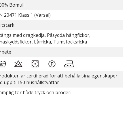
00% Bomull
N 20471 Klass 1 (Varsel)
litstark
tängs med dragkedja, Påsydda hängfickor,
näskyddsfickor, Lårficka, Tumstocksficka
rbete
rodukten är certifierad för att behålla sina egenskaper
id upp till 50 hushållstvättar
ämplig för både tryck och broderi