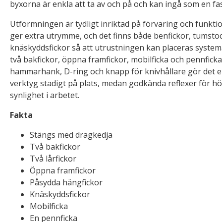
byxorna är enkla att ta av och på och kan ingå som en fas
Utformningen är tydligt inriktad på förvaring och funkti
ger extra utrymme, och det finns både benfickor, tumstoc
knäskyddsfickor så att utrustningen kan placeras system
två bakfickor, öppna framfickor, mobilficka och pennficka
hammarhank, D-ring och knapp för knivhållare gör det en
verktyg stadigt på plats, medan godkända reflexer för hög
synlighet i arbetet.
Fakta
Stängs med dragkedja
Två bakfickor
Två lårfickor
Öppna framfickor
Påsydda hängfickor
Knäskyddsfickor
Mobilficka
En pennficka