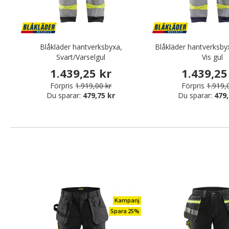
Blåkläder hantverksbyxa,
Blåkläder hantverksby
Svart/Varselgul
Vis gul
1.439,25 kr
1.439,25
Förpris
1.919,00 kr
Förpris
1.919,
Du sparar:
479,75 kr
Du sparar:
479,
Kampanj
Spara 25%