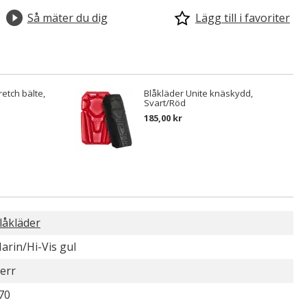
Så mäter du dig
Lägg till i favoriter
retch bälte,
Blåkläder Unite knäskydd,
Svart/Röd
185,00 kr
låkläder
arin/Hi-Vis gul
err
70