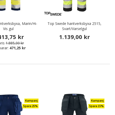
ntverksbyxa, Marin/Hi-
Top Swede hantverksbyxa 2515,
B
Vis gul
Svart/Varselgul
413,75 kr
1.139,00 kr
ris
1.885,00 kr
parar:
471,25 kr
Kampanj
Kampanj
Spara 25%
Spara 15%