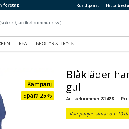
m företag
Kundtjänst
Hitta bestä
RKEN
REA
BRODYR & TRYCK
Blåkläder ha
Kampanj
gul
Spara 25%
Artikelnummer
81488
Pro
Kampanjen slutar om 10 dag