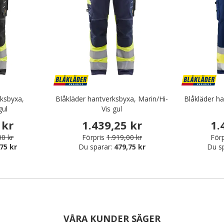
rksbyxa,
Blåkläder hantverksbyxa, Marin/Hi-
Blåkläder ha
gul
Vis gul
 kr
1.439,25 kr
1.
00 kr
Förpris
1.919,00 kr
Förp
75 kr
Du sparar:
479,75 kr
Du s
VÅRA KUNDER SÄGER