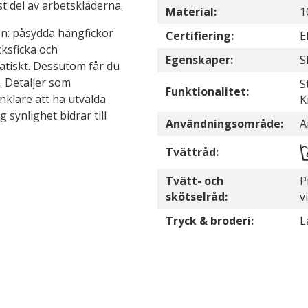
t del av arbetskläderna.
Material:
1
on: påsydda hängfickor
Certifiering:
E
ksficka och
Egenskaper:
S
atiskt. Dessutom får du
. Detaljer som
S
Funktionalitet:
klare att ha utvalda
K
 synlighet bidrar till
Användningsområde:
A
Tvättråd:
Tvätt- och
P
skötselråd:
v
Tryck & broderi:
L