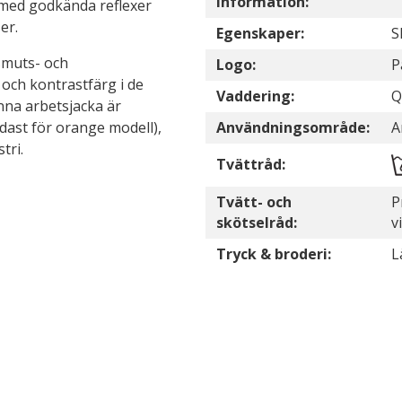
information:
 med godkända reflexer
er.
Egenskaper:
S
smuts- och
Logo:
P
l och kontrastfärg i de
Vaddering:
Q
nna arbetsjacka är
dast för orange modell),
Användningsområde:
A
tri.
Tvättråd:
Tvätt- och
P
skötselråd:
v
Tryck & broderi:
L