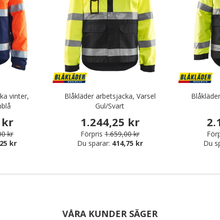
ka vinter,
Blåkläder arbetsjacka, Varsel
Blåkläder
blå
Gul/Svart
 kr
1.244,25 kr
2.
00 kr
Förpris
1.659,00 kr
Förp
25 kr
Du sparar:
414,75 kr
Du s
VÅRA KUNDER SÄGER