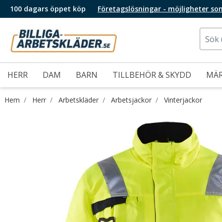
100 dagars öppet köp
Företagslösningar - möjligheter so
HERR
DAM
BARN
TILLBEHÖR & SKYDD
MÄ
Hem
Herr
Arbetskläder
Arbetsjackor
Vinterjackor