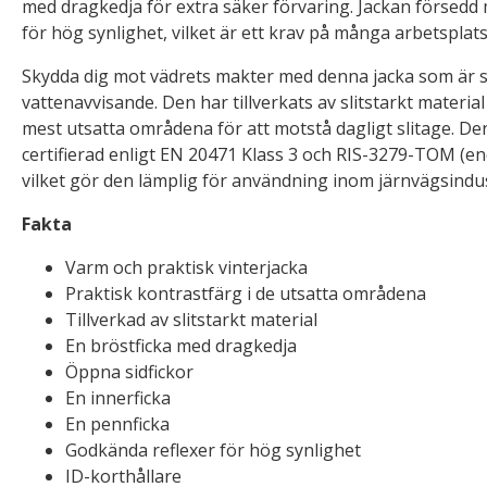
med dragkedja för extra säker förvaring. Jackan försedd
för hög synlighet, vilket är ett krav på många arbetsplats
Skydda dig mot vädrets makter med denna jacka som är 
vattenavvisande. Den har tillverkats av slitstarkt materia
mest utsatta områdena för att motstå dagligt slitage. De
certifierad enligt EN 20471 Klass 3 och RIS-3279-TOM (en
vilket gör den lämplig för användning inom järnvägsindus
Fakta
Varm och praktisk vinterjacka
Praktisk kontrastfärg i de utsatta områdena
Tillverkad av slitstarkt material
En bröstficka med dragkedja
Öppna sidfickor
En innerficka
En pennficka
Godkända reflexer för hög synlighet
ID-korthållare