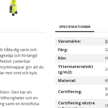
SPECIFIKATIONER
Varumärke:
B
tt hålla dig varm och
Färg:
G
agkedja och förlängd
Kön:
H
fektivt. Justerbar
Yttermaterialvikt
tryckknappar gör att du
2
(g/m2):
ar mot vind och kyla.
Material:
6
R
Certifiering:
fickor. Den har en
2
 tillhörigheter och en
Certifiering ekstra
ång samt en bröstficka
O