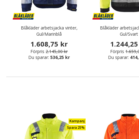
Blåkläder arbetsjacka vinter,
Blåkläder arbetsjac
Gul/Marinblå
Gul/Svart
1.608,75 kr
1.244,25
Förpris
2.145,00 kr
Förpris
1.659,
Du sparar:
536,25 kr
Du sparar:
414,
Kampanj
Spara 25%