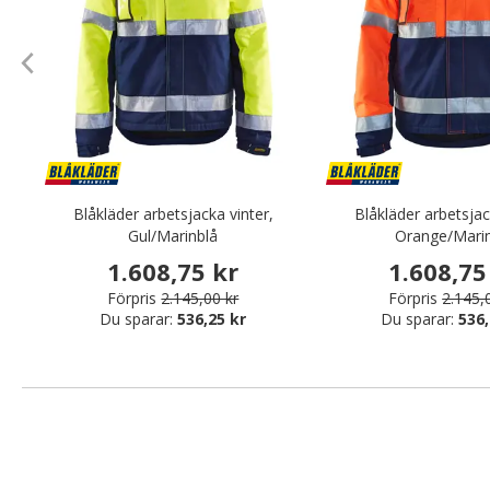
Blåkläder arbetsjacka vinter,
Blåkläder arbetsjac
Gul/Marinblå
Orange/Marin
1.608,75 kr
1.608,75
Förpris
2.145,00 kr
Förpris
2.145,
Du sparar:
536,25 kr
Du sparar:
536,