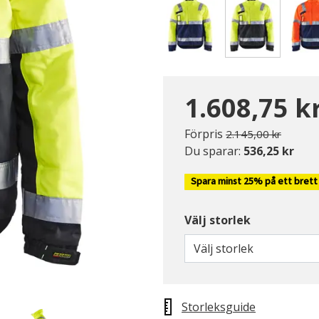
Valda
1.608,75 k
Pris nedsatt från
till
Förpris
2.145,00 kr
Du sparar:
536,25 kr
Spara minst 25% på ett brett
Välj storlek
Välj storlek
Storleksguide