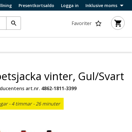
llning
Presentkortsaldo
Logga in
Inklusive moms
Favoriter
etsjacka vinter, Gul/Svart
ducentens art.nr.
4862-1811-3399
ar - 4 timmar - 26 minuter