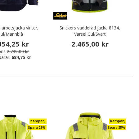
 arbetsjacka vinter,
Snickers vadderad jacka 8134,
ul/Marinblå
Varsel Gul/Svart
054,25 kr
2.465,00 kr
ris
2.739,00 kr
parar:
684,75 kr
Kampanj
Kampanj
Spara 25%
Spara 25%