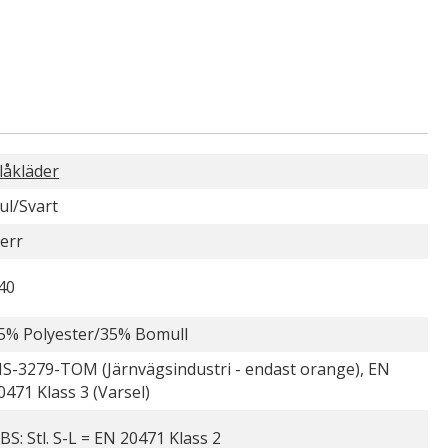
låkläder
ul/Svart
err
40
5% Polyester/35% Bomull
IS-3279-TOM (Järnvägsindustri - endast orange), EN
0471 Klass 3 (Varsel)
BS: Stl. S-L = EN 20471 Klass 2