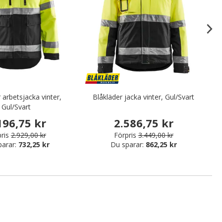
 arbetsjacka vinter,
Blåkläder jacka vinter, Gul/Svart
Gul/Svart
196,75 kr
2.586,75 kr
ris
2.929,00 kr
Förpris
3.449,00 kr
parar:
732,25 kr
Du sparar:
862,25 kr