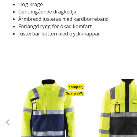
Hög krage
Genomgående dragkedja
Ärmbredd justeras med kardborreband
Förlängd rygg för ökad komfort
Justerbar botten med tryckknappar
Kampanj
Spara 25%