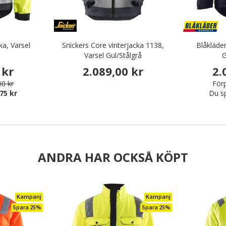
ka, Varsel
Snickers Core vinterjacka 1138,
Blåkläder
Varsel Gul/Stålgrå
G
 kr
2.089,00 kr
2.
00 kr
Förp
75 kr
Du s
ANDRA HAR OCKSÅ KÖPT
Kampanj
Kampanj
Spara 25%
Spara 25%