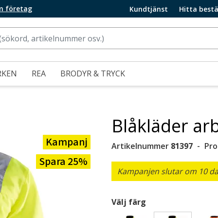
m företag
Kundtjänst
Hitta bestä
RKEN
REA
BRODYR & TRYCK
Blåkläder arb
Kampanj
Artikelnummer
81397
Pro
Spara 25%
Kampanjen slutar om 10 dag
Välj färg