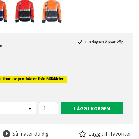
r
100 dagars öppet köp
 utbud av produkter från
Blåkläder
.
LÄGG I KORGEN
Så mäter du dig
Lägg till i favoriter