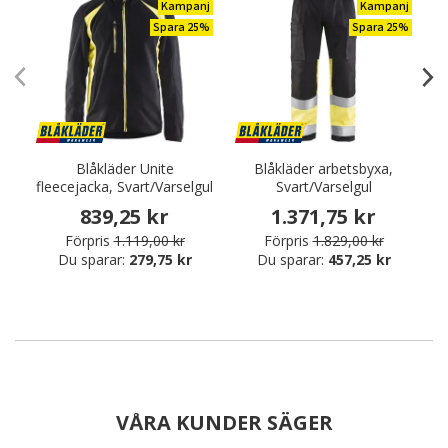
Kampanj
Kampanj
Spara 25%
Spara 25%
Blåkläder Unite
Blåkläder arbetsbyxa,
fleecejacka, Svart/Varselgul
Svart/Varselgul
839,25 kr
1.371,75 kr
Förpris
1.119,00 kr
Förpris
1.829,00 kr
Du sparar:
279,75 kr
Du sparar:
457,25 kr
VÅRA KUNDER SÄGER