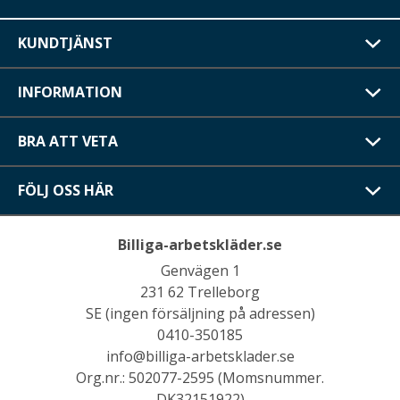
KUNDTJÄNST
INFORMATION
BRA ATT VETA
FÖLJ OSS HÄR
Billiga-arbetskläder.se
Genvägen 1
231 62 Trelleborg
SE (ingen försäljning på adressen)
0410-350185
info@billiga-arbetsklader.se
Org.nr.: 502077-2595 (Momsnummer.
DK32151922)