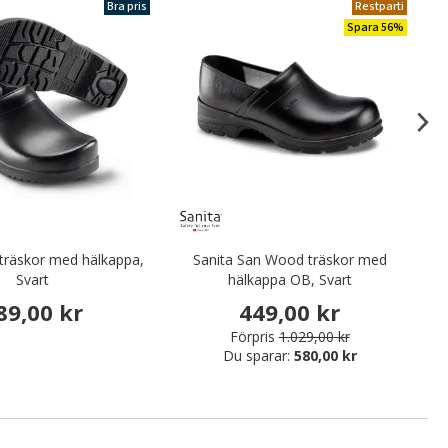
Bra pris
Restparti
Spara 56%
 träskor med hälkappa,
Sanita San Wood träskor med
2:
Svart
hälkappa OB, Svart
89,00 kr
449,00 kr
Förpris
1.029,00 kr
Du sparar:
580,00 kr