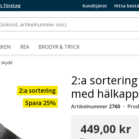
m företag
Kundtjänst
Hitta bestä
RKEN
REA
BRODYR & TRYCK
 skydd
2:a sortering
2:a sortering
med hälkappa
Spara 25%
Artikelnummer
2760
Prod
449,00 kr