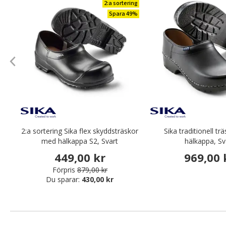
2:a sortering
Spara 49%
2:a sortering Sika flex skyddsträskor
Sika traditionell t
med hälkappa S2, Svart
hälkappa, Sv
449,00 kr
969,00 
Förpris
879,00 kr
Du sparar:
430,00 kr