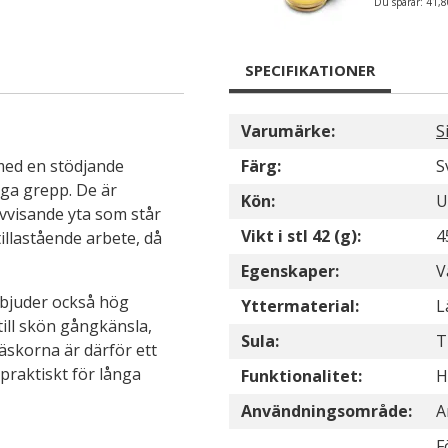
Du sparar:
41,8
SPECIFIKATIONER
Varumärke:
S
 med en stödjande
Färg:
S
ga grepp. De är
Kön:
U
navvisande yta som står
Vikt i stl 42 (g):
4
illastående arbete, då
Egenskaper:
V
rbjuder också hög
Yttermaterial:
L
ill skön gångkänsla,
Sula:
T
äskorna är därför ett
raktiskt för långa
Funktionalitet:
H
Användningsområde:
A
F