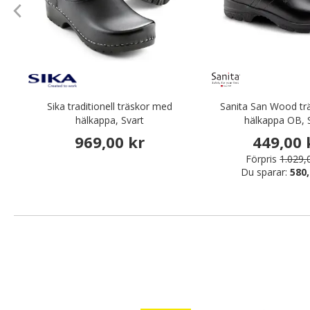
Sika traditionell träskor med
Sanita San Wood tr
hälkappa, Svart
hälkappa OB, 
969,00 kr
449,00 
Förpris
1.029,
Du sparar:
580,