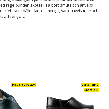
ed regelbunden skötsel. Ta bort smuts och använd
äderfett som håller lädret smidigt, vattenavvisande och
ätt att rengöra
Mixa 3 - spara 20%
2:a sortering
Spara 65%