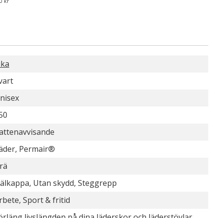
0 kr
ika
vart
nisex
50
attenavvisande
äder, Permair®
rä
älkappa, Utan skydd, Steggrepp
rbete, Sport & fritid
örläng livslängden på dina läderskor och läderstövlar