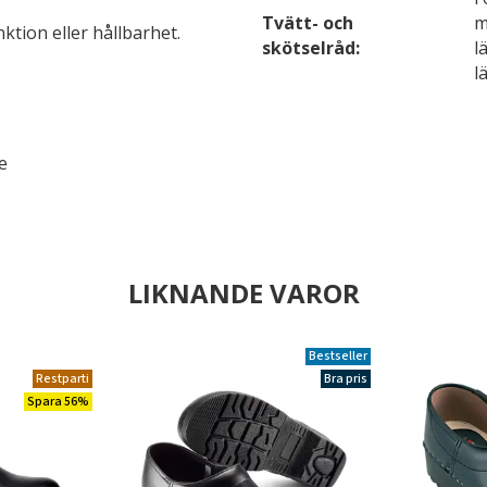
Tvätt- och
m
ktion eller hållbarhet.
skötselråd:
l
l
e
LIKNANDE VAROR
Bestseller
Restparti
Bra pris
Spara 56%