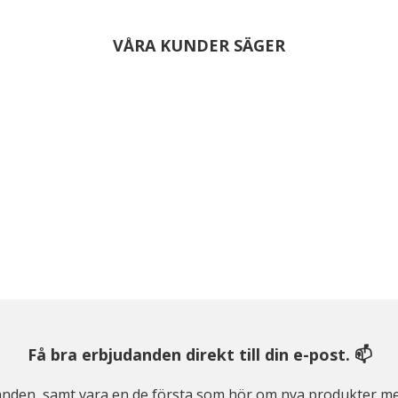
VÅRA KUNDER SÄGER
Få bra erbjudanden direkt till din e-post. 📫
judanden, samt vara en de första som hör om nya produkter me