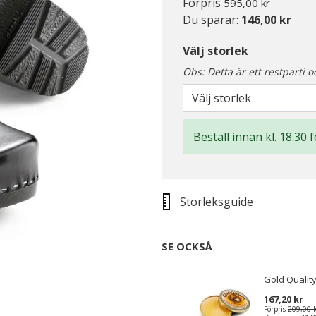
Pris nedsatt från
till
Förpris
595,00 kr
Du sparar:
146,00 kr
Välj storlek
Obs: Detta är ett restparti o
Välj storlek
Beställ innan kl. 18.30 
Storleksguide
SE OCKSÅ
Gold Quality
167,20 kr
Förpris
209,00 