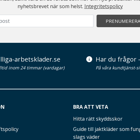
nyhetsbrevet när som helst.
Integritetspolicy
PRENUMERER
lliga-arbetsklader.se
Har du frågor -
alltid inom 24 timmar (vardagar)
På våra kundtjänst-s
ON
BRA ATT VETA
Hitta rätt skyddsskor
tspolicy
Guide till jaktkläder som fung
slags väder