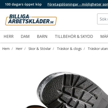
100 dagars öppet köp
Företagslösningar - möjligheter so
HERR
DAM
BARN
TILLBEHÖR & SKYDD
MÄ
Hem
Herr
Skor & Stövlar
Träskor & clogs
Träskor utan