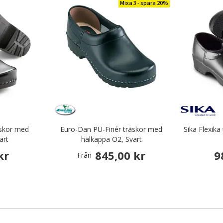
Mixa 3 - spara 20%
räskor med
Euro-Dan PU-Finér träskor med
Sika Flexika
art
hälkappa O2, Svart
kr
845,00 kr
9
Från