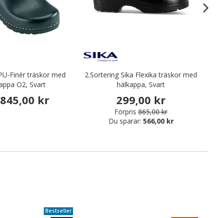
PU-Finér träskor med
2.Sortering Sika Flexika träskor med
S
appa O2, Svart
hälkappa, Svart
845,00 kr
299,00 kr
Förpris
865,00 kr
Du sparar:
566,00 kr
Bestseller