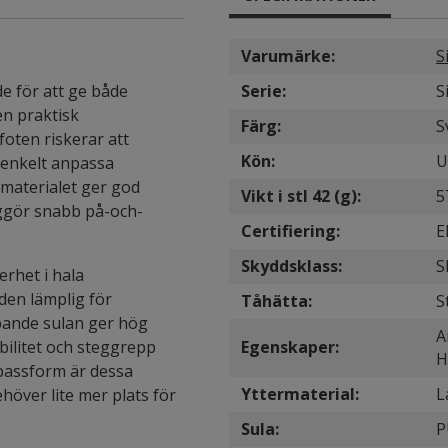
Varumärke:
S
e för att ge både
Serie:
S
en praktisk
Färg:
S
foten riskerar att
Kön:
U
 enkelt anpassa
materialet ger god
Vikt i stl 42 (g):
5
liggör snabb på-och-
Certifiering:
E
Skyddsklass:
S
erhet i hala
 den lämplig för
Tåhätta:
S
pande sulan ger hög
A
bilitet och steggrepp
Egenskaper:
H
a passform är dessa
Yttermaterial:
L
höver lite mer plats för
Sula:
P