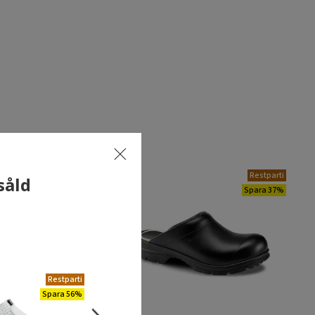
Restparti
såld
Spara 37%
Restparti
Spara 56%