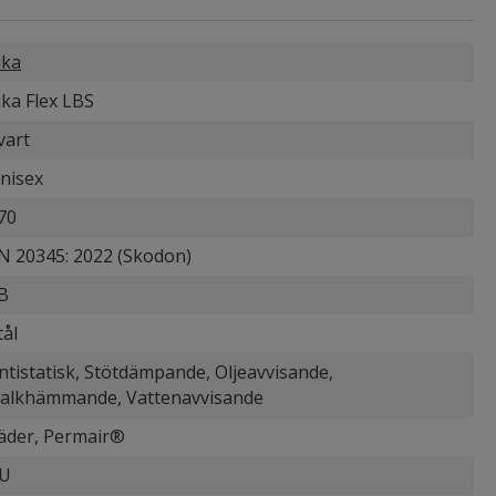
ika
ika Flex LBS
vart
nisex
70
N 20345: 2022 (Skodon)
B
tål
ntistatisk, Stötdämpande, Oljeavvisande,
alkhämmande, Vattenavvisande
äder, Permair®
U