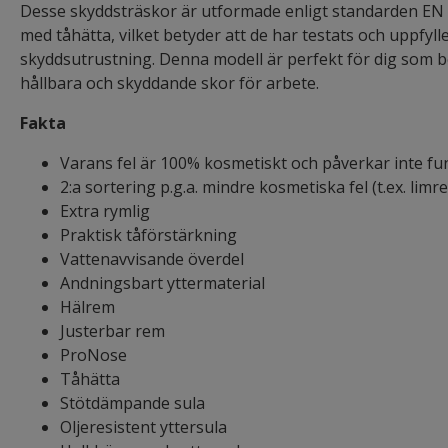
Desse skyddsträskor är utformade enligt standarden EN
med tåhätta, vilket betyder att de har testats och uppfyll
skyddsutrustning. Denna modell är perfekt för dig som 
hållbara och skyddande skor för arbete.
Fakta
Varans fel är 100% kosmetiskt och påverkar inte fun
2:a sortering p.g.a. mindre kosmetiska fel (t.ex. lim
Extra rymlig
Praktisk tåförstärkning
Vattenavvisande överdel
Andningsbart yttermaterial
Hälrem
Justerbar rem
ProNose
Tåhätta
Stötdämpande sula
Oljeresistent yttersula