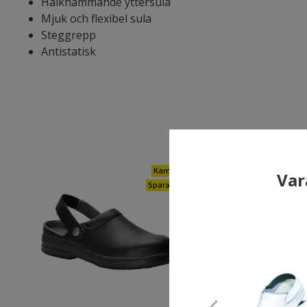
Halkhämmande yttersula
Mjuk och flexibel sula
Steggrepp
Antistatisk
Kampanj
Var
Spara 20%