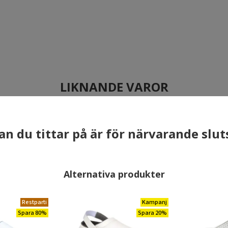
LIKNANDE VAROR
×
Restparti
2:a sortering
an du tittar på är för närvarande slut
Spara 50%
Spara 83%
Alternativa produkter
Restparti
Kampanj
Spara 80%
Spara 20%