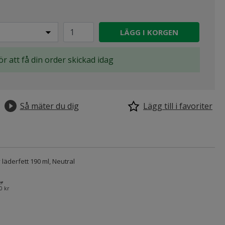
LÄGG I KORGEN
för att få din order skickad idag
Så mäter du dig
Lägg till i favoriter
 läderfett 190 ml, Neutral
kr
0 kr