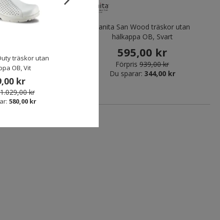
87 skyddsträskor med
Sanita San Wood träskor utan
rem SB, Svart
hälkappa OB, Svart
939,00 kr
595,00 kr
Duty träskor utan
Sanita San Duty skyddsträskor
Förpris
939,00 kr
ppa OB, Vit
utan hälkappa SB, Vit
Du sparar:
344,00 kr
,00 kr
1.345,00 kr
1.029,00 kr
ar:
580,00 kr