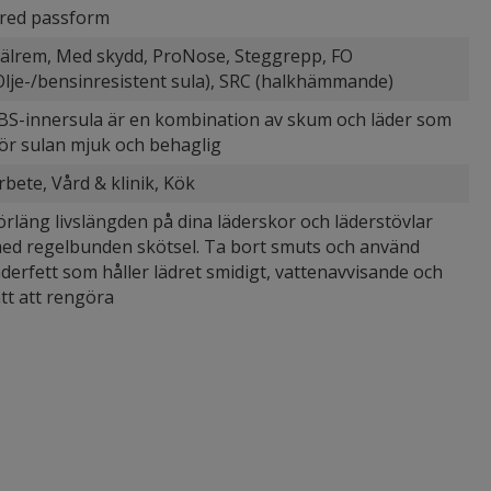
red passform
älrem, Med skydd, ProNose, Steggrepp, FO
Olje-/bensinresistent sula), SRC (halkhämmande)
BS-innersula är en kombination av skum och läder som
ör sulan mjuk och behaglig
rbete, Vård & klinik, Kök
örläng livslängden på dina läderskor och läderstövlar
ed regelbunden skötsel. Ta bort smuts och använd
äderfett som håller lädret smidigt, vattenavvisande och
ätt att rengöra