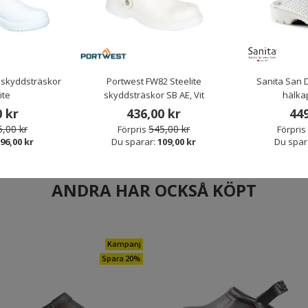
sträskor utan
2:a sortering Sika Select Slip-On
Arbesko 1
Svart
skyddskängor S2, Vit
häl
kr
149,00 kr
1.
 skyddsträskor
Portwest FW82 Steelite
Sanita San 
00 kr
Förpris
879,00 kr
ite
skyddsträskor SB AE, Vit
hälka
00 kr
Du sparar:
730,00 kr
0 kr
436,00 kr
449
,00 kr
545,00 kr
Förpris
Förpris
96,00 kr
Du sparar:
109,00 kr
Du spar
ANDRA HAR OCKSÅ KÖPT
Kampanj
Spara 20%