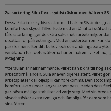
2:a sortering Sika flex skyddsträskor med hälrem SB
Dessa Sika flex skyddsträskor med hälrem SB är designad
komfort och skydd. Tillverkade med en tåhätta i stål och 
tåförstärkning, ger de extra säkerhet i arbetsmiljöer där 
utsättas för påfrestningar. Med en justerbar rem kan du
passformen efter ditt behov, och den andningsbara ytter
ventilation för footen. Skorna har en hälrem, vilket möj
avtagning.
Yttersulan är halkhämmande, vilket kan bidra till hög säk
arbetsförhållanden. Sula är även oljeresistent, vilket gör
arbetsplatser där oljespill kan förekomma. Den stötdäm
komfort, även under längre arbetspass, medan dess flexi
ger bästa möjliga stabilitet vid varje steg. Med sin bred
skyddsträskor extra rymliga och lämpliga för dem som be
sina fötter.