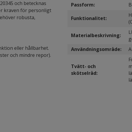
 20345 och betecknas
Passform:
B
er kraven för personligt
H
behöver robusta,
Funktionalitet:
(
L
Materialbeskrivning:
g
ktion eller hållbarhet.
Användningsområde:
A
rester och mindre repor).
F
Tvätt- och
m
skötselråd:
l
l