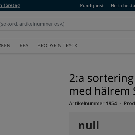
m företag
Kundtjänst
Hitta bestä
RKEN
REA
BRODYR & TRYCK
2:a sortering
med hälrem S
Artikelnummer
1954
Prod
null