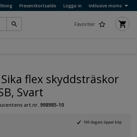
llning
Presentkortsaldo
Logga in
Inklusive moms
Favoriter
 Sika flex skyddsträskor
B, Svart
ucentens art.nr.
998985-10
100 dagars öppet köp