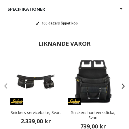
SPECIFIKATIONER
100 dagars öppet köp
LIKNANDE VAROR
Snickers servicebälte, Svart
Snickers hantverksficka,
Svart
ko
2.339,00 kr
739,00 kr