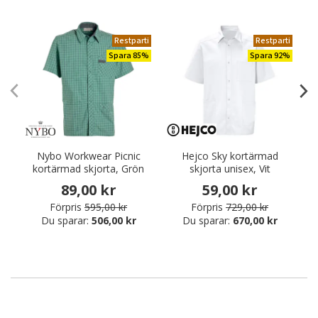
Restparti
Restparti
Spara 85%
Spara 92%
Nybo Workwear Picnic
Hejco Sky kortärmad
kortärmad skjorta, Grön
skjorta unisex, Vit
89,00 kr
59,00 kr
Förpris
595,00 kr
Förpris
729,00 kr
Du sparar:
506,00 kr
Du sparar:
670,00 kr