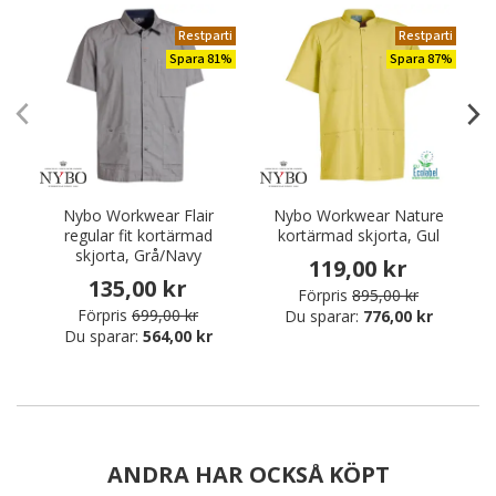
Restparti
Restparti
Spara 81%
Spara 87%
Nybo Workwear Flair
Nybo Workwear Nature
regular fit kortärmad
kortärmad skjorta, Gul
skjorta, Grå/Navy
119,00 kr
135,00 kr
Förpris
895,00 kr
Förpris
699,00 kr
Du sparar:
776,00 kr
Du sparar:
564,00 kr
ANDRA HAR OCKSÅ KÖPT