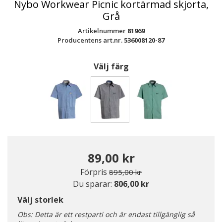
Nybo Workwear Picnic kortärmad skjorta,
Grå
Artikelnummer
81969
Producentens art.nr.
536008120-87
Välj färg
Valda
89,00 kr
Pris nedsatt från
till
Förpris
895,00 kr
Du sparar:
806,00 kr
Välj storlek
Obs: Detta är ett restparti och är endast tillgänglig så