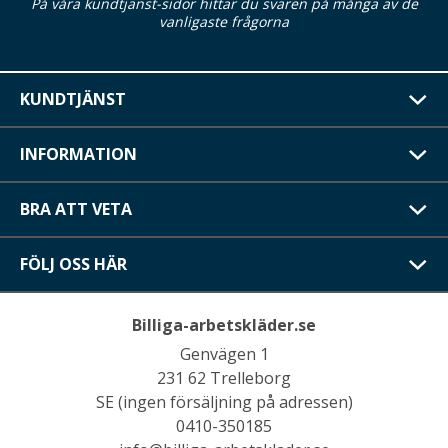
På våra kundtjänst-sidor hittar du svaren på många av de
vanligaste frågorna
KUNDTJÄNST
INFORMATION
BRA ATT VETA
FÖLJ OSS HÄR
Billiga-arbetskläder.se
Genvägen 1
231 62 Trelleborg
SE (ingen försäljning på adressen)
0410-350185