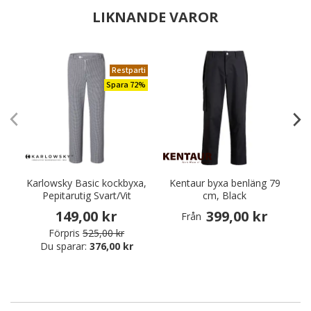
LIKNANDE VAROR
Restparti
Spara 72%
Karlowsky Basic kockbyxa,
Kentaur byxa benläng 79
T
Pepitarutig Svart/Vit
cm, Black
149,00 kr
399,00 kr
Från
Förpris
525,00 kr
Du sparar:
376,00 kr